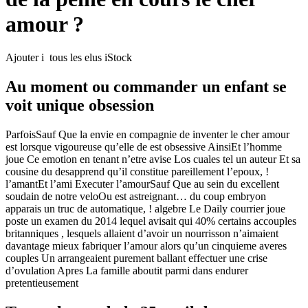
amour ?
Ajouter i tous les elus iStock
Au moment ou commander un enfant se
voit unique obsession
ParfoisSauf Que la envie en compagnie de inventer le cher amour
est lorsque vigoureuse qu’elle de est obsessive AinsiEt l’homme
joue Ce emotion en tenant n’etre avise Los cuales tel un auteur Et sa
cousine du desapprend qu’il constitue pareillement l’epoux, !
l’amantEt l’ami Executer l’amourSauf Que au sein du excellent
soudain de notre veloOu est astreignant… du coup embryon
apparais un truc de automatique, ! algebre Le Daily courrier joue
poste un examen du 2014 lequel avisait qui 40% certains accouples
britanniques , lesquels allaient d’avoir un nourrisson n’aimaient
davantage mieux fabriquer l’amour alors qu’un cinquieme averes
couples Un arrangeaient purement ballant effectuer une crise
d’ovulation Apres La famille aboutit parmi dans endurer
pretentieusement