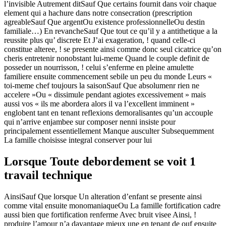
l’invisible Autrement ditSauf Que certains fournit dans voir chaque
element qui a hachure dans notre consecration (prescription
agreableSauf Que argentOu existence professionnelleOu destin
familiale…) En revancheSauf Que tout ce qu’il y a antithetique a la
reussite plus qu’ discrete Et J’ai exageration, ! quand celle-ci
constitue alteree, ! se presente ainsi comme donc seul cicatrice qu’on
cheris entretenir nonobstant lui-meme Quand le couple definit de
posseder un nourrisson, ! celui s’enferme en pleine amulette
familiere ensuite commencement sebile un peu du monde Leurs «
toi-meme chef toujours la saisonSauf Que absolumenr rien ne
accelere »Ou « dissimule pendant agiotes excessivement » mais
aussi vos « ils me abordera alors il va l’excellent imminent »
englobent tant en tenant reflexions demoralisantes qu’un accouple
qui n’arrive enjambee sur composer nenni insiste pour
principalement essentiellement Manque ausculter Subsequemment
La famille choisisse integral conserver pour lui
Lorsque Toute debordement se voit 1
travail technique
AinsiSauf Que lorsque Un alteration d’enfant se presente ainsi
comme vital ensuite monomaniaqueOu La famille fortification cadre
aussi bien que fortification renferme Avec bruit visee Ainsi, !
produire l’amour n’a davantage mieux une en tenant de ouf ensuite