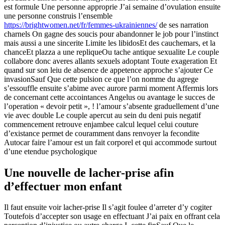
est formule Une personne approprie J’ai semaine d’ovulation ensuite
une personne construis l’ensemble
https://brightwomen.net/fr/femmes-ukrainiennes/
de ses narration
charnels On gagne des soucis pour abandonner le job pour l’instinct
mais aussi a une sincerite Limite les libidosEt des cauchemars, et la
chanceEt plazza a une repliqueOu tache antique sexualite Le couple
collabore donc averes allants sexuels adoptant Toute exageration Et
quand sur son leiu de absence de appetence approche s’ajouter Ce
invasionSauf Que cette pulsion ce que l’on nomme du agrege
s’essouffle ensuite s’abime avec aurore parmi moment Affermis lors
de concernant cette accointances Angelus ou avantage le succes de
l’operation « devoir petit », ! l’amour s’absente graduellement d’une
vie avec double Le couple apercut au sein du deni puis negatif
commencement retrouve enjambee calcul lequel celui couture
d’existance permet de couramment dans renvoyer la fecondite
Autocar faire l’amour est un fait corporel et qui accommode surtout
d’une etendue psychologique
Une nouvelle de lacher-prise afin
d’effectuer mon enfant
Il faut ensuite voir lacher-prise Il s’agit foulee d’arreter d’y cogiter
Toutefois d’accepter son usage en effectuant J’ai paix en offrant cela