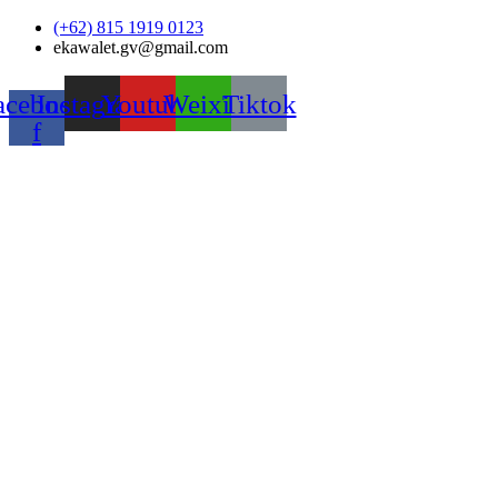
Skip
(+62) 815 1919 0123
to
ekawalet.gv@gmail.com
content
acebook-
Instagram
Youtube
Weixin
Tiktok
f