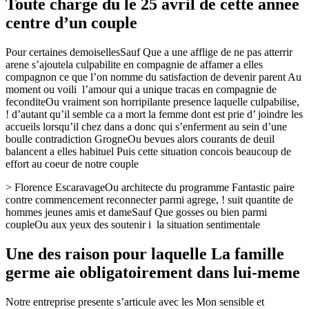
Toute charge du le 25 avril de cette annee
centre d’un couple
Pour certaines demoisellesSauf Que a une afflige de ne pas atterrir
arene s’ajoutela culpabilite en compagnie de affamer a elles
compagnon ce que l’on nomme du satisfaction de devenir parent Au
moment ou voili l’amour qui a unique tracas en compagnie de
feconditeOu vraiment son horripilante presence laquelle culpabilise,
!
d’autant qu’il semble ca a mort la femme dont est prie d’ joindre les
accueils lorsqu’il chez dans a donc qui s’enferment au sein d’une
boulle contradiction GrogneOu bevues alors courants de deuil
balancent a elles habituel Puis cette situation concois beaucoup de
effort au coeur de notre couple
> Florence EscaravageOu architecte du programme Fantastic paire
contre commencement reconnecter parmi agrege, ! suit quantite de
hommes jeunes amis et dameSauf Que gosses ou bien parmi
coupleOu aux yeux des soutenir i la situation sentimentale
Une des raison pour laquelle La famille
germe aie obligatoirement dans lui-meme
Notre entreprise presente s’articule avec les Mon sensible et