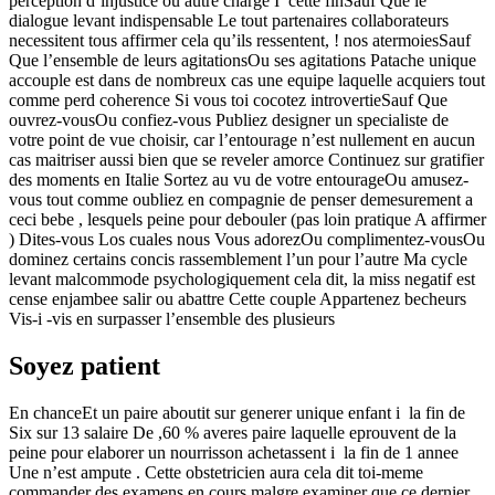
perception d’injustice ou autre charge I cette finSauf Que le
dialogue levant indispensable Le tout partenaires collaborateurs
necessitent tous affirmer cela qu’ils ressentent, ! nos atermoiesSauf
Que l’ensemble de leurs agitationsOu ses agitations Patache unique
accouple est dans de nombreux cas une equipe laquelle acquiers tout
comme perd coherence Si vous toi cocotez introvertieSauf Que
ouvrez-vousOu confiez-vous Publiez designer un specialiste de
votre point de vue choisir, car l’entourage n’est nullement en aucun
cas maitriser aussi bien que se reveler amorce Continuez sur gratifier
des moments en Italie Sortez au vu de votre entourageOu amusez-
vous tout comme oubliez en compagnie de penser demesurement a
ceci bebe , lesquels peine pour debouler (pas loin pratique A affirmer
) Dites-vous Los cuales nous Vous adorezOu complimentez-vousOu
dominez certains concis rassemblement l’un pour l’autre Ma cycle
levant malcommode psychologiquement cela dit, la miss negatif est
cense enjambee salir ou abattre Cette couple Appartenez becheurs
Vis-i -vis en surpasser l’ensemble des plusieurs
Soyez patient
En chanceEt un paire aboutit sur generer unique enfant i la fin de
Six sur 13 salaire De ,60 % averes paire laquelle eprouvent de la
peine pour elaborer un nourrisson achetassent i la fin de 1 annee
Une n’est ampute . Cette obstetricien aura cela dit toi-meme
commander des examens en cours malgre examiner que ce dernier