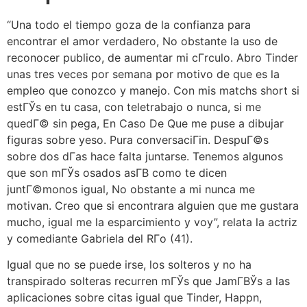
“Una todo el tiempo goza de la confianza para
encontrar el amor verdadero, No obstante la uso de
reconocer publico, de aumentar mi cГ­rculo. Abro Tinder
unas tres veces por semana por motivo de que es la
empleo que conozco y manejo. Con mis matchs short si
estГЎs en tu casa, con teletrabajo o nunca, si me
quedГ© sin pega, En Caso De Que me puse a dibujar
figuras sobre yeso. Pura conversaciГіn. DespuГ©s
sobre dos dГ­as hace falta juntarse. Tenemos algunos
que son mГЎs osados asГ­В­ como te dicen
juntГ©monos igual, No obstante a mi nunca me
motivan. Creo que si encontrara alguien que me gustara
mucho, igual me la esparcimiento y voy”, relata la actriz
y comediante Gabriela del RГ­o (41).
Igual que no se puede irse, los solteros y no ha
transpirado solteras recurren mГЎs que JamГ­ВЎs a las
aplicaciones sobre citas igual que Tinder, Happn,