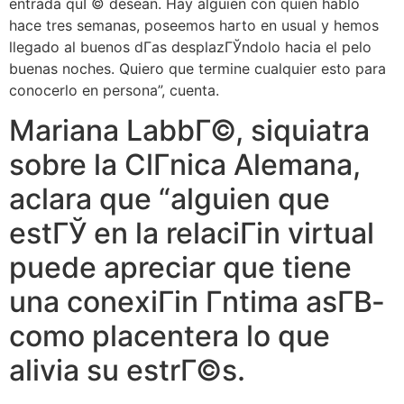
entrada quГ© desean. Hay alguien con quien hablo
hace tres semanas, poseemos harto en usual y hemos
llegado al buenos dГ­as desplazГЎndolo hacia el pelo
buenas noches. Quiero que termine cualquier esto para
conocerlo en persona”, cuenta.
Mariana LabbГ©, siquiatra
sobre la ClГ­nica Alemana,
aclara que “alguien que
estГЎ en la relaciГіn virtual
puede apreciar que tiene
una conexiГіn Г­ntima asГ­В­
como placentera lo que
alivia su estrГ©s.