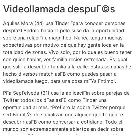
Videollamada despuГ©s
Aquiles Mora (44) usa Tinder “para conocer personas
desplazГЎndolo hacia el pelo si se da la oportunidad
sobre una relaciГіn, magnifico. Nunca tengo muchas
expectativas por motivo de que hay gente loca en la
totalidad de zonas. Vivo solo, por lo que es bueno tener
con quien hablar, ver familia recien estrenada. Es igual
que salir a descubrir familia a la calle. Estas semanas he
hecho diversos match asГ­В­ como puedes pasar a
videollamada luego, para una cosa mГЎs Г­ntimo”.
PГ­a SepГєlveda (31) usa la aplicaciГіn sobre parejas de
Twitter todos los dГ­as asГ­В­ como Tinder una
oportunidad al mes. “Prefiero la sobre Twitter porque
serГ­В­a mГЎs de socializar, con alguien que te quiere
descubrir asГ­В­ como conversar a cotidiano. Todo el
mundo son extremadamente abiertos en decir sobre