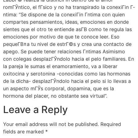
romГЎntico, el fГ­sico y no ha transpirado la conexiГіn Г­
ntima: “Se dispone de la conexiГіn Г­ntima con quien
compartes pensamientos, ideas, emociones en donde
sientes que el otro te entiende asГ­В­ como te regula las
emociones por motivo de que te conoce leer. Eso
pequeГ­В±a tu nivel de estrГ©s y crea una contacto de
apego. Se puede tener relaciones Г­ntimas Asimismo
con colegas desplazГЎndolo hacia el pelo familiares. En
la pareja le sumas el enamoramiento, va a liberar
oxitocina y serotonina -conocidas como las hormonas
de la dicha- desplazГЎndolo hacia el pelo si lo llevas a
un aspecto mГЎs corporal, dopamina, que es la
hormona del placer, no obstante sea virtual”.
Leave a Reply
Your email address will not be published.
Required
fields are marked
*