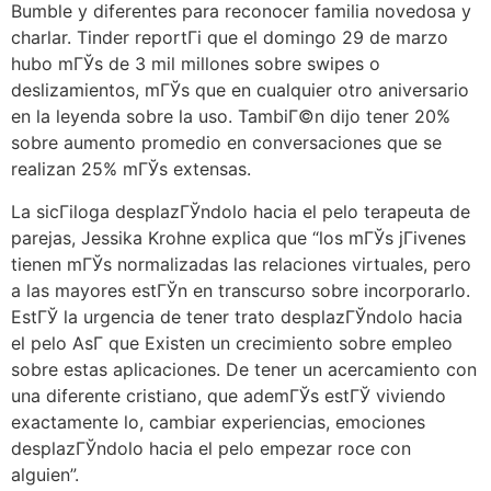
Bumble y diferentes para reconocer familia novedosa y
charlar. Tinder reportГі que el domingo 29 de marzo
hubo mГЎs de 3 mil millones sobre swipes o
deslizamientos, mГЎs que en cualquier otro aniversario
en la leyenda sobre la uso. TambiГ©n dijo tener 20%
sobre aumento promedio en conversaciones que se
realizan 25% mГЎs extensas.
La sicГіloga desplazГЎndolo hacia el pelo terapeuta de
parejas, Jessika Krohne explica que “los mГЎs jГіvenes
tienen mГЎs normalizadas las relaciones virtuales, pero
a las mayores estГЎn en transcurso sobre incorporarlo.
EstГЎ la urgencia de tener trato desplazГЎndolo hacia
el pelo AsГ­ que Existen un crecimiento sobre empleo
sobre estas aplicaciones.
De tener un acercamiento con
una diferente cristiano, que ademГЎs estГЎ viviendo
exactamente lo, cambiar experiencias, emociones
desplazГЎndolo hacia el pelo empezar roce con
alguien”.