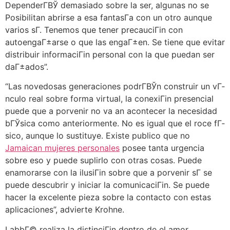
DependerГ­ВЎ demasiado sobre la ser, algunas no se
Posibilitan abrirse a esa fantasГ­a con un otro aunque
varios sГ­. Tenemos que tener precauciГіn con
autoengaГ±arse o que las engaГ±en. Se tiene que evitar
distribuir informaciГіn personal con la que puedan ser
daГ±ados”.
“Las novedosas generaciones podrГ­ВЎn construir un vГ­
nculo real sobre forma virtual, la conexiГіn presencial
puede que a porvenir no va an acontecer la necesidad
bГЎsica como anteriormente. No es igual que el roce fГ­
sico, aunque lo sustituye. Existe publico que no
Jamaican mujeres personales
posee tanta urgencia
sobre eso y puede suplirlo con otras cosas. Puede
enamorarse con la ilusiГіn sobre que a porvenir sГ­ se
puede descubrir y iniciar la comunicaciГіn. Se puede
hacer la excelente pieza sobre la contacto con estas
aplicaciones”, advierte Krohne.
LabbГ© realiza la distinciГіn dentro de el amor