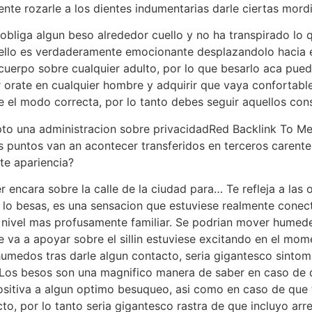
ente rozarle a los dientes indumentarias darle ciertas mord
iga algun beso alrededor cuello y no ha transpirado lo q
llo es verdaderamente emocionante desplazandolo hacia el 
uerpo sobre cualquier adulto, por lo que besarlo aca puede
 orate en cualquier hombre y adquirir que vaya confortabl
e el modo correcta, por lo tanto debes seguir aquellos con
to una administracion sobre privacidadRed Backlink To Med
 puntos van an acontecer transferidos en terceros carente
te apariencia?
 encara sobre la calle de la ciudad para… Te refleja a las 
o lo besas, es una sensacion que estuviese realmente cone
un nivel mas profusamente familiar. Se podri­an mover humede
 va a apoyar sobre el silli­n estuviese excitando en el mo
umedos tras darle algun contacto, seri­a gigantesco sintom
. Los besos son una magnifico manera de saber en caso de 
itiva a algun optimo besuqueo, asi­ como en caso de que t
o, por lo tanto seri­a gigantesco rastra de que incluyo arr