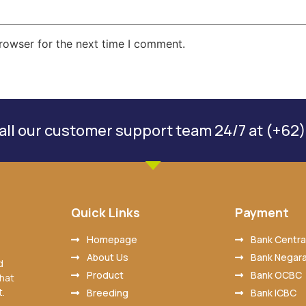
rowser for the next time I comment.
ll our customer support team 24/7 at (+62)
Quick Links
Payment
Homepage
Bank Central
About Us
Bank Negara
d
Product
Bank OCBC
that
t.
Breeding
Bank ICBC