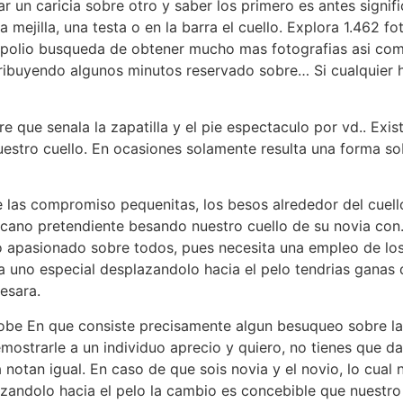
ar un caricia sobre otro y saber los primero es antes signi
 la mejilla, una testa o en la barra el cuello. Explora 1.462
nopolio busqueda de obtener mucho mas fotografias asi­ c
tribuyendo algunos minutos reservado sobre… Si cualquier 
e que senala la zapatilla y el pie espectaculo por vd.. Ex
stro cuello. En ocasiones solamente resulta una forma so
de las compromiso pequenitas, los besos alrededor del cuel
icano pretendiente besando nuestro cuello de su novia c
lo apasionado sobre todos, pues necesita una empleo de lo
a uno especial desplazandolo hacia el pelo tendri­as gana
esara.
obe En que consiste precisamente algun besuqueo sobre la 
rarle a un individuo aprecio y quiero, no tienes que darl
notan igual. En caso de que sois novia y el novio, lo cual
zandolo hacia el pelo la cambio es concebible que nuestro