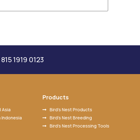
 815 1919 0123
Products
 Asia
Bird’s Nest Products
 Indonesia
Bird’s Nest Breeding
Bird’s Nest Processing Tools