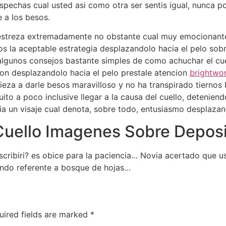
spechas cual usted asi­ como otra ser sentis igual, nunca p
 a los besos.
destreza extremadamente no obstante cual muy emocionante 
os la aceptable estrategia desplazandolo hacia el pelo so
lgunos consejos bastante simples de como achuchar el cuel
ion desplazandolo hacia el pelo prestale atencion
brightwom
pieza a darle besos maravilloso y no ha transpirado tiernos
to a poco inclusive llegar a la causa del cuello, deteniendo
­a un visaje cual denota, sobre todo, entusiasmo desplazan
Cuello Imagenes Sobre Depos
scribiri? es obice para la paciencia… Novia acertado que u
ando referente a bosque de hojas…
uired fields are marked
*