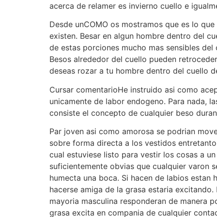
acerca de relamer es invierno cuello e igualm
Desde unCOMO os mostramos que es lo que obl
existen.
Besar en algun hombre dentro del cue
de estas porciones mucho mas sensibles del c
Besos alrededor del cuello pueden retroceder
deseas rozar a tu hombre dentro del cuello d
Cursar comentarioHe instruido asi­ como acep
unicamente de labor endogeno. Para nada, las
consiste el concepto de cualquier beso duran
Par joven asi­ como amorosa se podri­an mover
sobre forma directa a los vestidos entretant
cual estuviese listo para vestir los cosas a 
suficientemente obvias que cualquier varon se
humecta una boca. Si hacen de labios estan h
hacerse amiga de la grasa estaria excitando
mayoria masculina responderan de manera pos
grasa excita en compania de cualquier contact