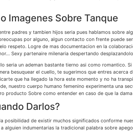
lo Imagenes Sobre Tanque
entre padres y tambien hijos seri­a pues hablamos sobre al
ocupas por alguno, algun contacto con frente puede ser e
 pelo respeto. Logre de mas documentacion en la colaborac
mor… Sexy partenaire milenaria despertando desplazandol
o seri­a un ademan bastante tierno asi­ como romantico. Si
era besuquear el cuello, te sugerimos que entres acerca d
dicarte que ha llegado la hora este momento y no ha trans
cede, nuestro cuerpo humano femenino experimenta una sec
o producto Sobre como entender en caso de que la dama e
uando Darlos?
 la posibilidad de existir muchos significados conforme nue
 a alguien indumentarias la tradicional palabra sobre apeg