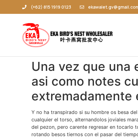
(+62) 815 1919 0123
ekawalet.gv@gmail.co
Una vez que una e
asi­ como notes c
extremadamente 
Y no ha transpirado si su hombre os besa del 
cualquier el torso, alternandolos joviales m
del pezon, pero carente regresar en tocarlo 
rotando besos tiernos con el pasar del tiemp