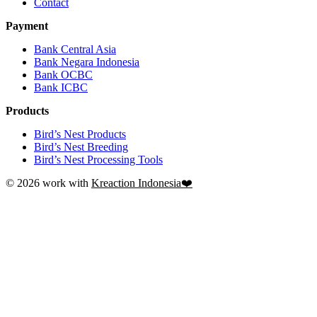
Contact
Payment
Bank Central Asia
Bank Negara Indonesia
Bank OCBC
Bank ICBC
Products
Bird’s Nest Products
Bird’s Nest Breeding
Bird’s Nest Processing Tools
© 2026 work with
Kreaction Indonesia❤️