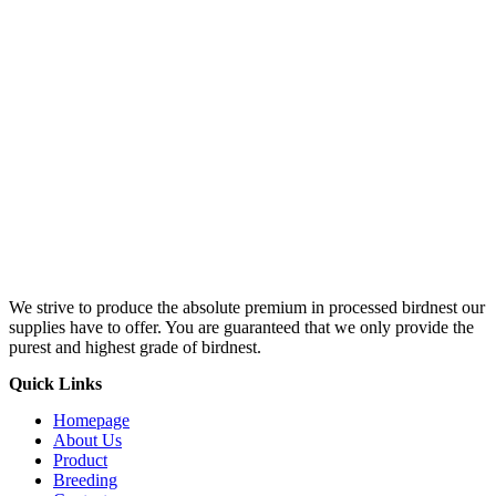
We strive to produce the absolute premium in processed birdnest our
supplies have to offer. You are guaranteed that we only provide the
purest and highest grade of birdnest.
Quick Links
Homepage
About Us
Product
Breeding