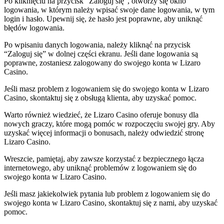
Po kliknięciu na przycisk “Zaloguj się”, otworzy się okno
logowania, w którym należy wpisać swoje dane logowania, w tym
login i hasło. Upewnij się, że hasło jest poprawne, aby uniknąć
błędów logowania.
Po wpisaniu danych logowania, należy kliknąć na przycisk
“Zaloguj się” w dolnej części ekranu. Jeśli dane logowania są
poprawne, zostaniesz zalogowany do swojego konta w Lizaro
Casino.
Jeśli masz problem z logowaniem się do swojego konta w Lizaro
Casino, skontaktuj się z obsługą klienta, aby uzyskać pomoc.
Warto również wiedzieć, że Lizaro Casino oferuje bonusy dla
nowych graczy, które mogą pomóc w rozpoczęciu swojej gry. Aby
uzyskać więcej informacji o bonusach, należy odwiedzić stronę
Lizaro Casino.
Wreszcie, pamiętaj, aby zawsze korzystać z bezpiecznego łącza
internetowego, aby uniknąć problemów z logowaniem się do
swojego konta w Lizaro Casino.
Jeśli masz jakiekolwiek pytania lub problem z logowaniem się do
swojego konta w Lizaro Casino, skontaktuj się z nami, aby uzyskać
pomoc.