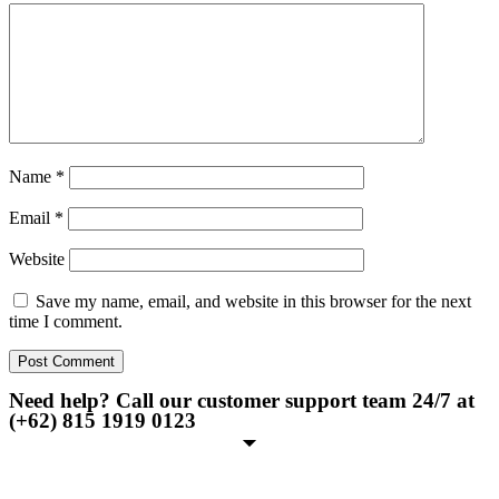
Name
*
Email
*
Website
Save my name, email, and website in this browser for the next
time I comment.
Need help? Call our customer support team 24/7 at
(+62) 815 1919 0123