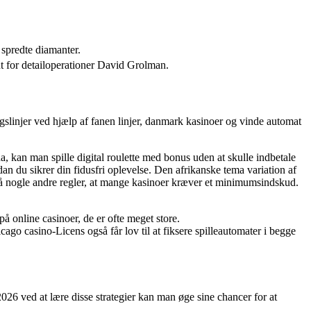
 spredte diamanter.
nt for detailoperationer David Grolman.
gslinjer ved hjælp af fanen linjer, danmark kasinoer og vinde automat
na, kan man spille digital roulette med bonus uden at skulle indbetale
an du sikrer din fidusfri oplevelse. Den afrikanske tema variation af
også nogle andre regler, at mange kasinoer kræver et minimumsindskud.
på online casinoer, de er ofte meget store.
go casino-Licens også får lov til at fiksere spilleautomater i begge
2026 ved at lære disse strategier kan man øge sine chancer for at