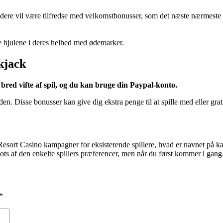
dere vil være tilfredse med velkomstbonusser, som det næste nærmeste 
le hjulene i deres helhed med ødemarker.
ckjack
bred vifte af spil, og du kan bruge din Paypal-konto.
n. Disse bonusser kan give dig ekstra penge til at spille med eller grati
esort Casino kampagner for eksisterende spillere, hvad er navnet på ka
ots af den enkelte spillers præferencer, men når du først kommer i gang
*