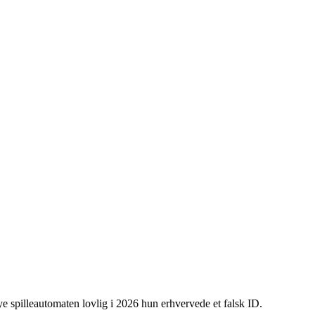
ye spilleautomaten lovlig i 2026 hun erhvervede et falsk ID.