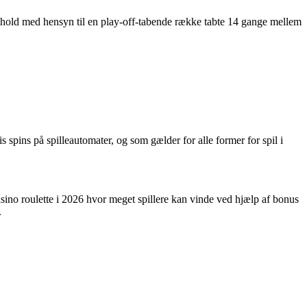
hold med hensyn til en play-off-tabende række tabte 14 gange mellem
s spins på spilleautomater, og som gælder for alle former for spil i
sino roulette i 2026 hvor meget spillere kan vinde ved hjælp af bonus
.