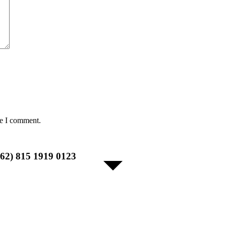
me I comment.
+62) 815 1919 0123