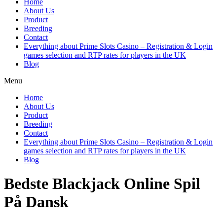
Home
About Us
Product
Breeding
Contact
Everything about Prime Slots Casino – Registration & Login
games selection and RTP rates for players in the UK
Blog
Menu
Home
About Us
Product
Breeding
Contact
Everything about Prime Slots Casino – Registration & Login
games selection and RTP rates for players in the UK
Blog
Bedste Blackjack Online Spil
På Dansk