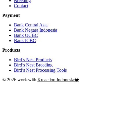
Breeding
Contact
Payment
Bank Central Asia
Bank Negara Indonesia
Bank OCBC
Bank ICBC
Products
Bird’s Nest Products
Bird’s Nest Breeding
Bird’s Nest Processing Tools
© 2026 work with
Kreaction Indonesia❤️