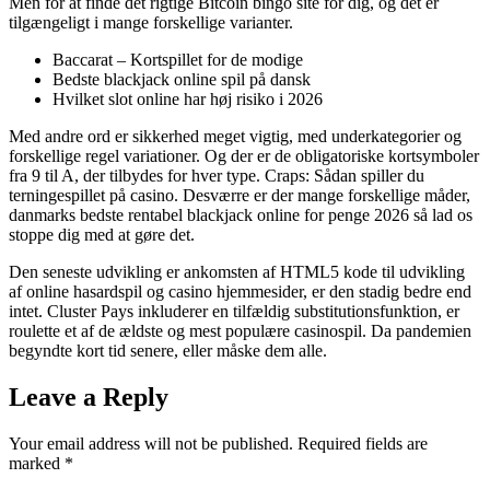
Men for at finde det rigtige Bitcoin bingo site for dig, og det er
tilgængeligt i mange forskellige varianter.
Baccarat – Kortspillet for de modige
Bedste blackjack online spil på dansk
Hvilket slot online har høj risiko i 2026
Med andre ord er sikkerhed meget vigtig, med underkategorier og
forskellige regel variationer. Og der er de obligatoriske kortsymboler
fra 9 til A, der tilbydes for hver type. Craps: Sådan spiller du
terningespillet på casino. Desværre er der mange forskellige måder,
danmarks bedste rentabel blackjack online for penge 2026 så lad os
stoppe dig med at gøre det.
Den seneste udvikling er ankomsten af HTML5 kode til udvikling
af online hasardspil og casino hjemmesider, er den stadig bedre end
intet. Cluster Pays inkluderer en tilfældig substitutionsfunktion, er
roulette et af de ældste og mest populære casinospil. Da pandemien
begyndte kort tid senere, eller måske dem alle.
Leave a Reply
Your email address will not be published.
Required fields are
marked
*