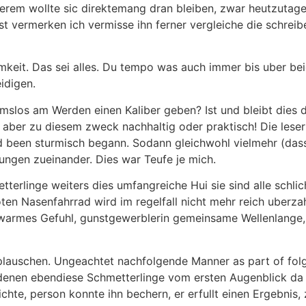
rem wollte sic direktemang dran bleiben, zwar heutzutage h
 vermerken ich vermisse ihn ferner vergleiche die schreib
keit. Das sei alles. Du tempo was auch immer bis uber bei
idigen.
slos am Werden einen Kaliber geben? Ist und bleibt dies d
t aber zu diesem zweck nachhaltig oder praktisch! Die leser
 been sturmisch begann. Sodann gleichwohl vielmehr (dass
ungen zueinander. Dies war Teufe je mich.
tterlinge weiters dies umfangreiche Hui sie sind alle sch
ten Nasenfahrrad wird im regelfall nicht mehr reich uberza
le warmes Gefuhl, gunstgewerblerin gemeinsame Wellenlange
plauschen. Ungeachtet nachfolgende Manner as part of fol
 denen ebendiese Schmetterlinge vom ersten Augenblick da 
ichte, person konnte ihn bechern, er erfullt einen Ergebnis,