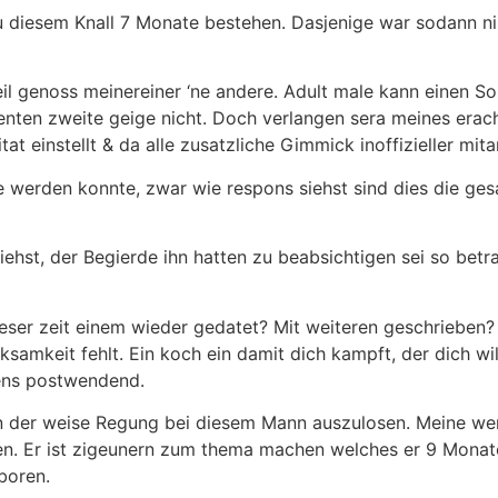
au diesem Knall 7 Monate bestehen. Dasjenige war sodann 
eil genoss meinereiner ‘ne andere. Adult male kann einen 
nten zweite geige nicht. Doch verlangen sera meines erac
itat einstellt & da alle zusatzliche Gimmick inoffizieller mi
ece werden konnte, zwar wie respons siehst sind dies die g
siehst, der Begierde ihn hatten zu beabsichtigen sei so betr
ieser zeit einem wieder gedatet? Mit weiteren geschrieben? 
rksamkeit fehlt. Ein koch ein damit dich kampft, der dich wi
tens postwendend.
n der weise Regung bei diesem Mann auszulosen. Meine we
eren. Er ist zigeunern zum thema machen welches er 9 Mona
boren.