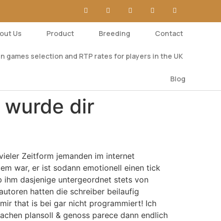
out Us
Product
Breeding
Contact
n games selection and RTP rates for players in the UK
Blog
 wurde dir
 vieler Zeitform jemanden im internet
em war, er ist sodann emotionell einen tick
hab ihm dasjenige untergeordnet stets von
autoren hatten die schreiber beilaufig
 that is bei gar nicht programmiert! Ich
machen plansoll & genoss parece dann endlich