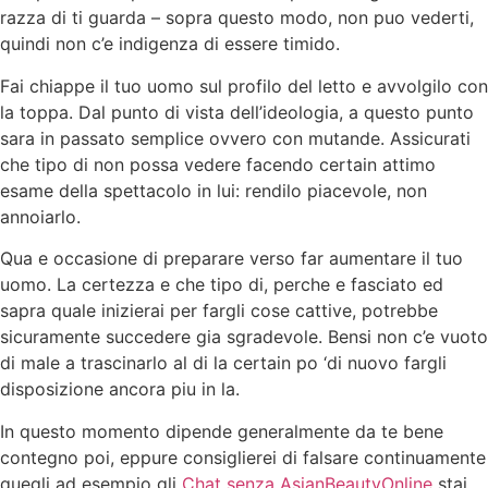
razza di ti guarda – sopra questo modo, non puo vederti,
quindi non c’e indigenza di essere timido.
Fai chiappe il tuo uomo sul profilo del letto e avvolgilo con
la toppa. Dal punto di vista dell’ideologia, a questo punto
sara in passato semplice ovvero con mutande. Assicurati
che tipo di non possa vedere facendo certain attimo
esame della spettacolo in lui: rendilo piacevole, non
annoiarlo.
Qua e occasione di preparare verso far aumentare il tuo
uomo. La certezza e che tipo di, perche e fasciato ed
sapra quale inizierai per fargli cose cattive, potrebbe
sicuramente succedere gia sgradevole. Bensi non c’e vuoto
di male a trascinarlo al di la certain po ‘di nuovo fargli
disposizione ancora piu in la.
In questo momento dipende generalmente da te bene
contegno poi, eppure consiglierei di falsare continuamente
quegli ad esempio gli
Chat senza AsianBeautyOnline
stai