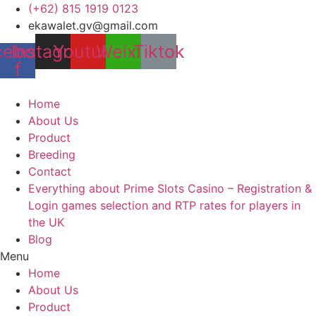
Skip
(+62) 815 1919 0123
to
ekawalet.gv@gmail.com
content
cebook-
Instagram
Youtube
Weixin
Tiktok
f
Home
About Us
Product
Breeding
Contact
Everything about Prime Slots Casino – Registration &
Login games selection and RTP rates for players in
the UK
Blog
Menu
Home
About Us
Product