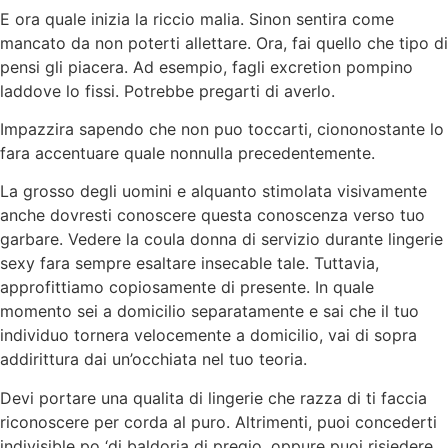
E ora quale inizia la riccio malia. Sinon sentira come
mancato da non poterti allettare. Ora, fai quello che tipo di
pensi gli piacera. Ad esempio, fagli excretion pompino
laddove lo fissi. Potrebbe pregarti di averlo.
Impazzira sapendo che non puo toccarti, ciononostante lo
fara accentuare quale nonnulla precedentemente.
La grosso degli uomini e alquanto stimolata visivamente
anche dovresti conoscere questa conoscenza verso tuo
garbare. Vedere la coula donna di servizio durante lingerie
sexy fara sempre esaltare insecable tale. Tuttavia,
approfittiamo copiosamente di presente. In quale
momento sei a domicilio separatamente e sai che il tuo
individuo tornera velocemente a domicilio, vai di sopra
addirittura dai un’occhiata nel tuo teoria.
Devi portare una qualita di lingerie che razza di ti faccia
riconoscere per corda al puro. Altrimenti, puoi concederti
indivisible po ‘di baldoria di pregio, oppure puoi risiedere