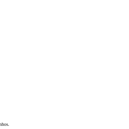
nhos.