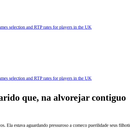
mes selection and RTP rates for players in the UK
mes selection and RTP rates for players in the UK
rido que, na alvorejar contiguo
s. Ela estava aguardando pressuroso a comeco puerilidade seus filhoti