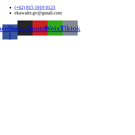
Skip
(+62) 815 1919 0123
to
ekawalet.gv@gmail.com
content
acebook-
Instagram
Youtube
Weixin
Tiktok
f