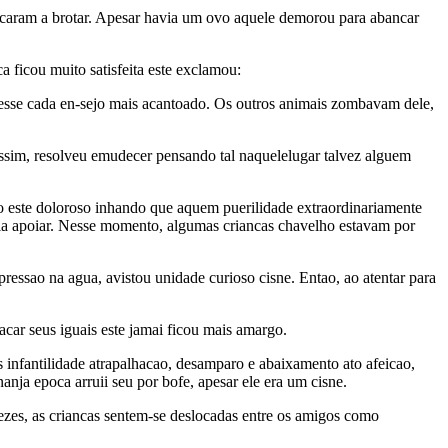
ecaram a brotar. Apesar havia um ovo aquele demorou para abancar
 ficou muito satisfeita este exclamou:
s esse cada en-sejo mais acantoado. Os outros animais zombavam dele,
ssim, resolveu emudecer pensando tal naquelelugar talvez alguem
o este doloroso inhando que aquem puerilidade extraordinariamente
la apoiar. Nesse momento, algumas criancas chavelho estavam por
essao na agua, avistou unidade curioso cisne. Entao, ao atentar para
car seus iguais este jamai ficou mais amargo.
 infantilidade atrapalhacao, desamparo e abaixamento ato afeicao,
nja epoca arruii seu por bofe, apesar ele era um cisne.
es, as criancas sentem-se deslocadas entre os amigos como