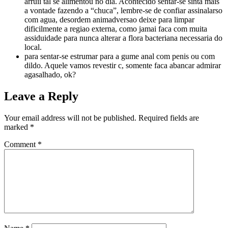
arruii tal se alimentou no dia. Acontecido sentar-se sinta mais
a vontade fazendo a “chuca”, lembre-se de confiar assinalarso
com agua, desordem animadversao deixe para limpar
dificilmente a regiao externa, como jamai faca com muita
assiduidade para nunca alterar a flora bacteriana necessaria do
local.
para sentar-se estrumar para a gume anal com penis ou com
dildo. Aquele vamos revestir c, somente faca abancar admirar
agasalhado, ok?
Leave a Reply
Your email address will not be published.
Required fields are
marked
*
Comment
*