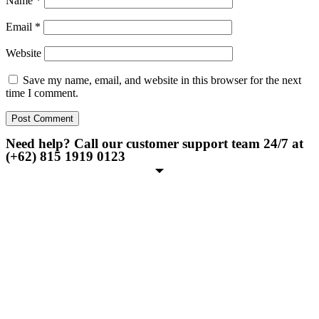
Name
*
Email
*
Website
Save my name, email, and website in this browser for the next
time I comment.
Need help? Call our customer support team 24/7 at
(+62) 815 1919 0123