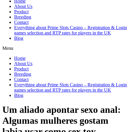
Home
About Us
Product
Breeding
Contact
Everything about Prime Slots Casino – Registration & Login
games selection and RTP rates for players in the UK
Blog
Menu
Home
About Us
Product
Breeding
Contact
Everything about Prime Slots Casino – Registration & Login
games selection and RTP rates for players in the UK
Blog
Um aliado apontar sexo anal:
Algumas mulheres gostam
labia usar como sex toy