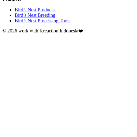
Bird’s Nest Products
Bird’s Nest Breeding
Bird’s Nest Processing Tools
© 2026 work with
Kreaction Indonesia❤️