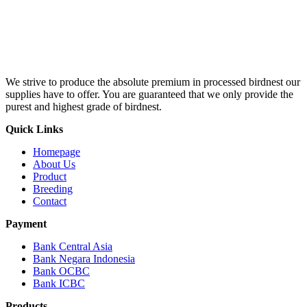
We strive to produce the absolute premium in processed birdnest our
supplies have to offer. You are guaranteed that we only provide the
purest and highest grade of birdnest.
Quick Links
Homepage
About Us
Product
Breeding
Contact
Payment
Bank Central Asia
Bank Negara Indonesia
Bank OCBC
Bank ICBC
Products