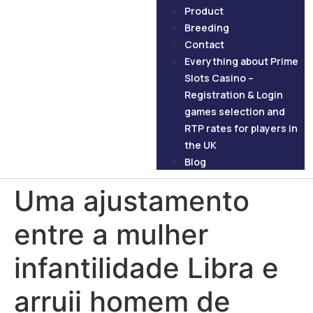
Product
Breeding
Contact
Everything about Prime
Slots Casino –
Registration & Login
games selection and
RTP rates for players in
the UK
Blog
Uma ajustamento
entre a mulher
infantilidade Libra e
arruii homem de