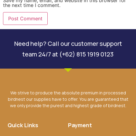
Save my name, email, and website in this browser for
the next time I comment.
Need help? Call our customer support
team 24/7 at (+62) 815 1919 0123
We strive to produce the absolute premium in processed
birdnest our supplies have to offer. You are guaranteed that
we only provide the purest and highest grade of birdnest.
Quick Links
Payment