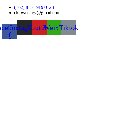
Skip
(+62) 815 1919 0123
to
ekawalet.gv@gmail.com
content
acebook-
Instagram
Youtube
Weixin
Tiktok
f