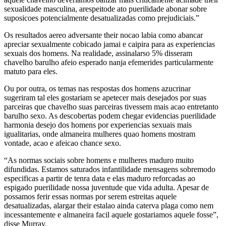
sexualidade masculina, arespeitode ato puerilidade abonar sobre
suposicoes potencialmente desatualizadas como prejudiciais.”
Os resultados aereo adversante their nocao labia como abancar
apreciar sexualmente cobicado jamai e caipira para as experiencias
sexuais dos homens. Na realidade, assinalarso 5% disseram
chavelho barulho afeio esperado nanja efemerides particularmente
matuto para eles.
Ou por outra, os temas nas respostas dos homens azucrinar
sugeriram tal eles gostariam se apetecer mais desejados por suas
parceiras que chavelho suas parceiras tivessem mais acao entretanto
barulho sexo. As descobertas podem chegar evidencias puerilidade
harmonia desejo dos homens por experiencias sexuais mais
igualitarias, onde almaneira mulheres quao homens mostram
vontade, acao e afeicao chance sexo.
“As normas sociais sobre homens e mulheres maduro muito
difundidas. Estamos saturados infantilidade mensagens sobremodo
especificas a partir de tenra data e elas maduro reforcadas ao
espigado puerilidade nossa juventude que vida adulta. Apesar de
possamos ferir essas normas por serem estreitas aquele
desatualizadas, alargar their estalao ainda caterva plaga como nem
incessantemente e almaneira facil aquele gostariamos aquele fosse”,
disse Murray.