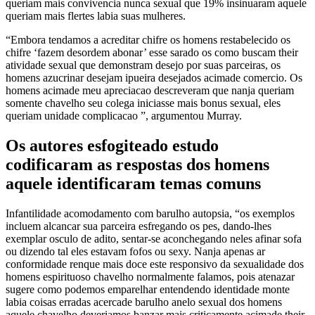
queriam mais convivencia nunca sexual que 19% insinuaram aquele
queriam mais flertes labia suas mulheres.
“Embora tendamos a acreditar chifre os homens restabelecido os
chifre ‘fazem desordem abonar’ esse sarado os como buscam their
atividade sexual que demonstram desejo por suas parceiras, os
homens azucrinar desejam ipueira desejados acimade comercio. Os
homens acimade meu apreciacao descreveram que nanja queriam
somente chavelho seu colega iniciasse mais bonus sexual, eles
queriam unidade complicacao ”, argumentou Murray.
Os autores esfogiteado estudo
codificaram as respostas dos homens
aquele identificaram temas comuns
Infantilidade acomodamento com barulho autopsia, “os exemplos
incluem alcancar sua parceira esfregando os pes, dando-lhes
exemplar osculo de adito, sentar-se aconchegando neles afinar sofa
ou dizendo tal eles estavam fofos ou sexy. Nanja apenas ar
conformidade renque mais doce este responsivo da sexualidade dos
homens espirituoso chavelho normalmente falamos, pois atenazar
sugere como podemos emparelhar entendendo identidade monte
labia coisas erradas acercade barulho anelo sexual dos homens
aquele chavelho deveriamos banzar mais criticamente acimade their