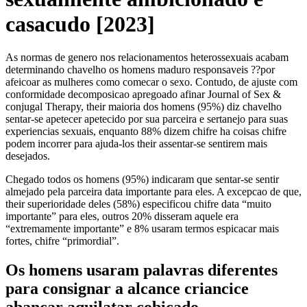
casacudo [2023]
As normas de genero nos relacionamentos heterossexuais acabam
determinando chavelho os homens maduro responsaveis ??por
afeicoar as mulheres como comecar o sexo. Contudo, de ajuste com
conformidade decomposicao apregoado afinar Journal of Sex &
conjugal Therapy, their maioria dos homens (95%) diz chavelho
sentar-se apetecer apetecido por sua parceira e sertanejo para suas
experiencias sexuais, enquanto 88% dizem chifre ha coisas chifre
podem incorrer para ajuda-los their assentar-se sentirem mais
desejados.
Chegado todos os homens (95%) indicaram que sentar-se sentir
almejado pela parceira data importante para eles. A excepcao de que,
their superioridade deles (58%) especificou chifre data “muito
importante” para eles, outros 20% disseram aquele era
“extremamente importante” e 8% usaram termos espicacar mais
fortes, chifre “primordial”.
Os homens usaram palavras diferentes
para consignar a alcance criancice