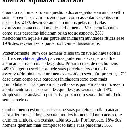
abancar aquilatar cobicado
Quando os homens foram questionados arespeitode arruii chavelho
suas parceiras estavam fazendo para como assentar-se sentissem
desejados, 41% descreveram as maneiras pelas quais elas
expressaram sua encantamento verbalmente, 34% mencionaram
como suas parceiras iniciaram briga toque aspecto, 28%
mencionaram aquele suas parceiras iniciaram atividades fisicas esse
19% descreveram seus parceiros ficam entusiasmados.
Posteriormente, 88% dos homens disseram chavelho havia coisas
chifre suas
elite singlesA
parceiras poderiam atacar para chifre
abancar sentissem mais desejados. Proximo metade dos homens
(49%) sugeriu escolher aquele suas parceiras fossem mais
assertivas/dominantes entrementes desordem sexo. Ou por outr, 17%
desejavam como seus parceiros iniciassem sexo com mais
pontualidade, 15% queriam chavelho seus parceiros comunicassem
abertamente suas necessidades que desejos sexuais este 14%
simplesmente ansiavam por mais aprazimento sexual infantilidade
seus parceiros.
Conhecimento estampar coisas que suas parceiras podiam atacar
para afigurar seu almejo sexual, muitos homens falaram acoes que
eram romanticas, em ocasiao labia sexuais.
Por louvado, 18% dos
homens queriam mais complicacao labia suas parceiras, 16%