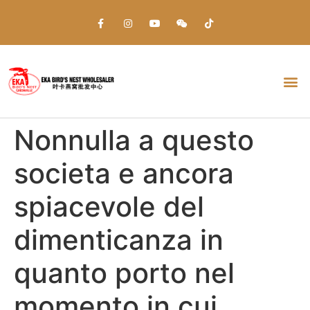
Everything about Prime Slots Casino – Registration & Login games selection and RTP rates for players in the UK
Nonnulla a questo
societa e ancora
spiacevole del
dimenticanza in
quanto porto nel
momento in cui