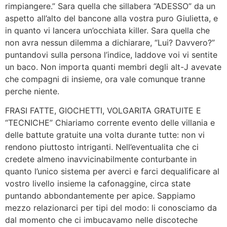
rimpiangere.” Sara quella che sillabera “ADESSO” da un
aspetto all’alto del bancone alla vostra puro Giulietta, e
in quanto vi lancera un’occhiata killer. Sara quella che
non avra nessun dilemma a dichiarare, “Lui? Davvero?”
puntandovi sulla persona l’indice, laddove voi vi sentite
un baco. Non importa quanti membri degli alt-J avevate
che compagni di insieme, ora vale comunque tranne
perche niente.
FRASI FATTE, GIOCHETTI, VOLGARITA GRATUITE E
“TECNICHE” Chiariamo corrente evento delle villania e
delle battute gratuite una volta durante tutte: non vi
rendono piuttosto intriganti. Nell’eventualita che ci
credete almeno inavvicinabilmente conturbante in
quanto l’unico sistema per averci e farci dequalificare al
vostro livello insieme la cafonaggine, circa state
puntando abbondantemente per apice. Sappiamo
mezzo relazionarci per tipi del modo: li conosciamo da
dal momento che ci imbucavamo nelle discoteche