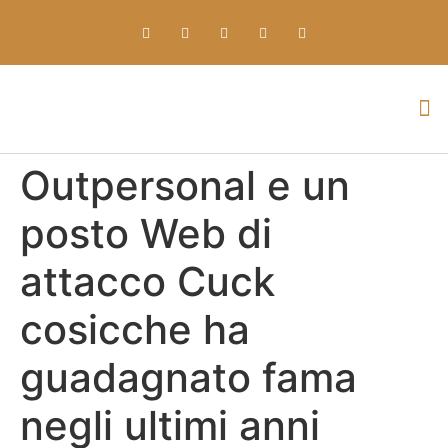
Everything about Prime Slots Casino – Registration & Login games selection and RTP rates for players in the UK
Outpersonal e un
posto Web di
attacco Cuck
cosicche ha
guadagnato fama
negli ultimi anni