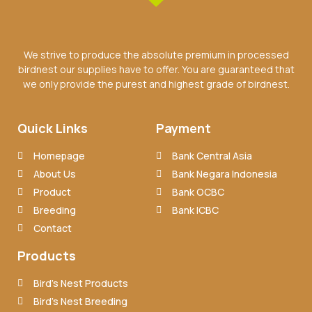
We strive to produce the absolute premium in processed
birdnest our supplies have to offer. You are guaranteed that
we only provide the purest and highest grade of birdnest.
Quick Links
Payment
Homepage
Bank Central Asia
About Us
Bank Negara Indonesia
Product
Bank OCBC
Breeding
Bank ICBC
Contact
Products
Bird’s Nest Products
Bird’s Nest Breeding