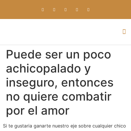
Everything about Prime Slots Casino – Registration & Login games selection and RTP rates for players in the UK
Puede ser un poco
achicopalado y
inseguro, entonces
no quiere combatir
por el amor
Si te gustaria ganarte nuestro eje sobre cualquier chico