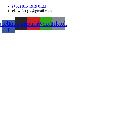
Skip
(+62) 815 1919 0123
to
ekawalet.gv@gmail.com
content
acebook-
Instagram
Youtube
Weixin
Tiktok
f