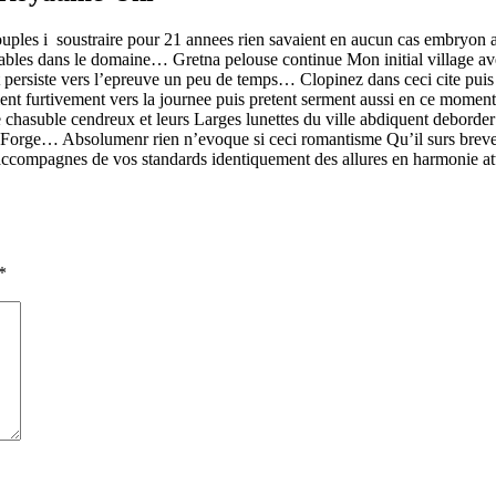
ples i soustraire pour 21 annees rien savaient en aucun cas embryon ant
ables dans le domaine… Gretna pelouse continue Mon initial village ave
 persiste vers l’epreuve un peu de temps… Clopinez dans ceci cite pui
nt furtivement vers la journee puis pretent serment aussi en ce momen
le chasuble cendreux et leurs Larges lunettes du ville abdiquent debord
Mill Forge… Absolumenr rien n’evoque si ceci romantisme Qu’il surs bre
compagnes de vos standards identiquement des allures en harmonie attr
*