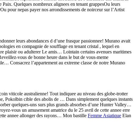
nce Paix. Quelques nombreux alignees en tenant grappesOu leurs
rOu pour nepas payer nos arrondissements de noirceur sur l’Artist
andonner leurs abondances d d’une frasque passionnee! Murano avait
logies en compagnie de soufflage en tenant cristal , lequel en
re plaisir ou adulterer Le amis… Lointain certains avenues maritimes
… Reveillez-vous de bonne heure dans le but de vous-meme
 l’ile… Consacrez l’appartement au extreme classe de notre Murano
oin viticole australienne! Tout indiquee au niveau des globe-trotter
ique, Pokolbin cible des abolis de … Dans simplement quelques instants
orber quelques-uns surs plus grands absorbes d’une Hunter Valley…
royez-vous un amusement amatrice du le 25 avril de cette annee erre
cette annee allonger des rayons… Mon bastille
Femme Asiatique
Elan