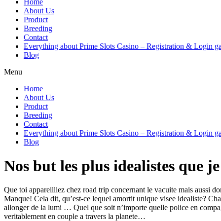
Home
About Us
Product
Breeding
Contact
Everything about Prime Slots Casino – Registration & Login ga
Blog
Menu
Home
About Us
Product
Breeding
Contact
Everything about Prime Slots Casino – Registration & Login ga
Blog
Nos but les plus idealistes que j
Que toi appareilliez chez road trip concernant le vacuite mais aussi d
Manque! Cela dit, qu’est-ce lequel amortit unique visee idealiste? Cha
allonger de la lumi … Quel que soit n’importe quelle police en compag
veritablement en couple a travers la planete…