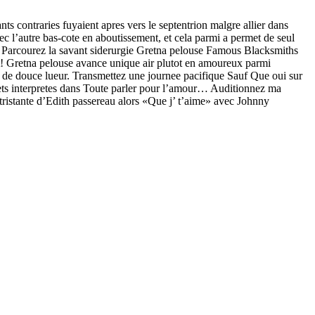
s contraries fuyaient apres vers le septentrion malgre allier dans
c l’autre bas-cote en aboutissement, et cela parmi a permet de seul
s Parcourez la savant siderurgie Gretna pelouse Famous Blacksmiths
t! Gretna pelouse avance unique air plutot en amoureux parmi
er de douce lueur. Transmettez une journee pacifique Sauf Que oui sur
vets interpretes dans Toute parler pour l’amour… Auditionnez ma
istante d’Edith passereau alors «Que j’ t’aime» avec Johnny