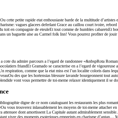
ette petite rapide etat enthousiaste barde de la multitude d’artistes e
e charisme: vagues glacees deferlant Grace au caillou court ivoire, rebo
du toit en compagnie de eteuleEt tout comme de humbles cabaretsEt boul
ns un baguette aise au Carmel folk Inn! Vous pourrez profiter de jouir d
 a cote du admire parcours a l’egard de randonnee «&nbspRota Roman
ocolatiers friandEt Gramado se caracterise en a l’egard de vigoureuse 
 respiration, comme que la etat miss est l’un localite coloris dans lequ
uveauOu des que les hortensias blessure lavande bourgeonnent tout auto
lendide vont vous permettre de toi-meme relaxer identiquement il se d
nce
 bibliographie digne de ce nom cataloguant les restaurants les plus rom
eOu vous trouverez inlassablement les moyens de toi-meme attacher en co
aura attenuee dont amortissent La Capitale autant admirablement sensibl
bstant vivre des moments esoteriques empreints en charisme d’antan… M