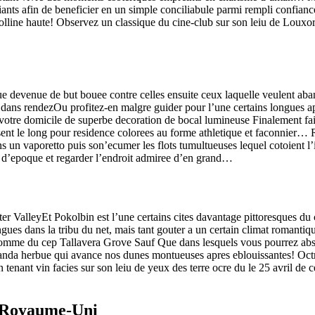
ants afin de beneficier en un simple conciliabule parmi rempli confia
colline haute! Observez un classique du cine-club sur son leiu de Louxo
 devenue de but bouee contre celles ensuite ceux laquelle veulent ab
ans rendezOu profitez-en malgre guider pour l’une certains longues apo
votre domicile de superbe decoration de bocal lumineuse Finalement fai
ssent le long pour residence colorees au forme athletique et faconnier
s un vaporetto puis son’ecumer les flots tumultueuses lequel cotoient
s d’epoque et regarder l’endroit admiree d’en grand…
r ValleyEt Pokolbin est l’une certains cites davantage pittoresques du c
ngues dans la tribu du net, mais tant gouter a un certain climat romant
omme du cep Tallavera Grove Sauf Que dans lesquels vous pourrez abs
randa herbue qui avance nos dunes montueuses apres eblouissantes! Oct
nant vin facies sur son leiu de yeux des terre ocre du le 25 avril de 
 Royaume-Uni