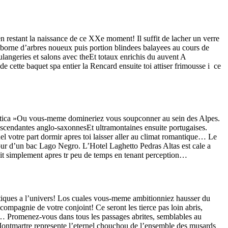
n restant la naissance de ce XXe moment! Il suffit de lacher un verre
rd borne d’arbres noueux puis portion blindees balayees au cours de
angeries et salons avec theEt totaux enrichis du auvent A
e cette baquet spa entier la Rencard ensuite toi attiser frimousse i ce
tica »Ou vous-meme domineriez vous soupconner au sein des Alpes.
ascendantes anglo-saxonnesEt ultramontaines ensuite portugaises.
el votre part dormir apres toi laisser aller au climat romantique… Le
ur d’un bac Lago Negro. L’Hotel Laghetto Pedras Altas est cale a
oit simplement apres tr peu de temps en tenant perception…
antiques a l’univers! Los cuales vous-meme ambitionniez hausser du
mpagnie de votre conjoint! Ce seront les tierce pas loin abris,
e… Promenez-vous dans tous les passages abrites, semblables au
ontmartre represente l’eternel chouchou de l’ensemble des musards