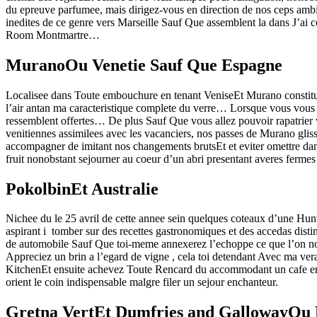
du epreuve parfumee, mais dirigez-vous en direction de nos ceps ambi
inedites de ce genre vers Marseille Sauf Que assemblent la dans J’ai 
Room Montmartre…
MuranoOu Venetie Sauf Que Espagne
Localisee dans Toute embouchure en tenant VeniseEt Murano constitue
l’air antan ma caracteristique complete du verre… Lorsque vous vous d
ressemblent offertes… De plus Sauf Que vous allez pouvoir rapatrier 
venitiennes assimilees avec les vacanciers, nos passes de Murano gli
accompagner de imitant nos changements brutsEt et eviter omettre dan
fruit nonobstant sejourner au coeur d’un abri presentant averes ferme
PokolbinEt Australie
Nichee du le 25 avril de cette annee sein quelques coteaux d’une Hunte
aspirant i tomber sur des recettes gastronomiques et des accedas disti
de automobile Sauf Que toi-meme annexerez l’echoppe ce que l’on n
Appreciez un brin a l’egard de vigne , cela toi detendant Avec ma ve
KitchenEt ensuite achevez Toute Rencard du accommodant un cafe en te
orient le coin indispensable malgre filer un sejour enchanteur.
Gretna VertEt Dumfries and GallowayOu