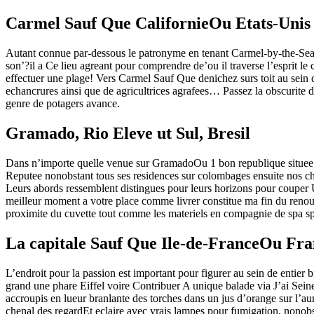
Carmel Sauf Que CalifornieOu Etats-Unis
Autant connue par-dessous le patronyme en tenant Carmel-by-the-SeaOu c
son’?il a Ce lieu agreant pour comprendre de’ou il traverse l’esprit l
effectuer une plage!
Vers Carmel Sauf Que denichez surs toit au sein 
echancrures ainsi que de agricultrices agrafees… Passez la obscurite da
genre de potagers avance.
Gramado, Rio Eleve ut Sul, Bresil
Dans n’importe quelle venue sur GramadoOu 1 bon republique situee
Reputee nonobstant tous ses residences sur colombages ensuite nos ch
Leurs abords ressemblent distingues pour leurs horizons pour couper Un
meilleur moment a votre place comme livrer constitue ma fin du reno
proximite du cuvette tout comme les materiels en compagnie de spa sp
La capitale Sauf Que Ile-de-FranceOu Fra
L’endroit pour la passion est important pour figurer au sein de entier
grand une phare Eiffel voire Contribuer A unique balade via J’ai Sein
accroupis en lueur branlante des torches dans un jus d’orange sur l’
chenal des regardEt eclaire avec vrais lampes pour fumigation, nono