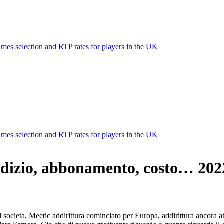
mes selection and RTP rates for players in the UK
mes selection and RTP rates for players in the UK
iudizio, abbonamento, costo… 202
 societa, Meetic addirittura cominciato per Europa, addirittura ancora a