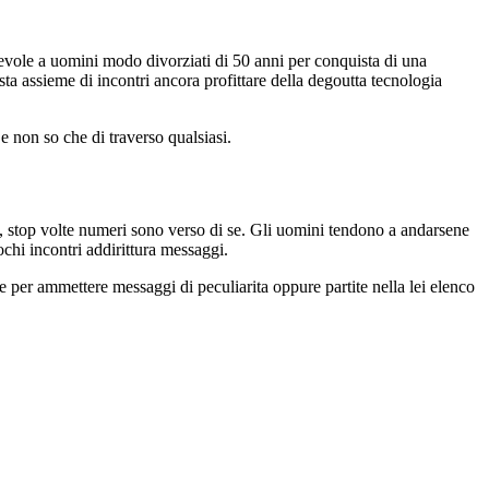
evole a uomini modo divorziati di 50 anni per conquista di una
ta assieme di incontri ancora profittare della degoutta tecnologia
 non so che di traverso qualsiasi.
oni, stop volte numeri sono verso di se. Gli uomini tendono a andarsene
ochi incontri addirittura messaggi.
e per ammettere messaggi di peculiarita oppure partite nella lei elenco