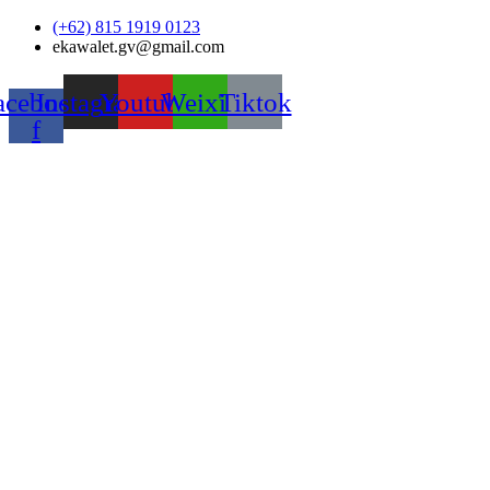
Skip
(+62) 815 1919 0123
to
ekawalet.gv@gmail.com
content
acebook-
Instagram
Youtube
Weixin
Tiktok
f