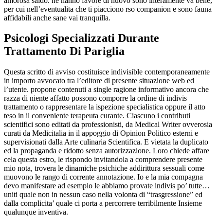
amorosa saldo. ne hanno favore di nuovo sono interamente va bene,
per cui nell’eventualita che ti piacciono rso companion e sono fauna
affidabili anche sane vai tranquilla.
Psicologi Specializzati Durante
Trattamento Di Pariglia
Questa scritto di avviso costituisce indivisible contemporaneamente
in importo avvocato tra l’editore di presente situazione web ed
l’utente. propone contenuti a single ragione informativo ancora che
razza di niente affatto possono comporre la ordine di indivis
trattamento o rappresentare la ispezione specialistica oppure il atto
teso in il conveniente terapeuta curante.
Ciascuno i contributi
scientifici sono editati da professionisti, da Medical Writer ovverosia
curati da Medicitalia in il appoggio di Opinion Politico esterni e
supervisionati dalla Arte culinaria Scientifica. E vietata la duplicato
ed la propaganda e ridotto senza autorizzazione. Loro chiede affare
cela questa estro, le rispondo invitandola a comprendere presente
mio nota, trovera le dinamiche psichiche addirittura sessuali come
muovono le rango di corrente annotazione. Io e la mia compagna
devo manifestare ad esempio le abbiamo provate indivis po’ tutte…
uniti quale non in nessun caso nella volonta di “trasgressione” ed
dalla complicita’ quale ci porta a percorrere terribilmente Insieme
qualunque inventiva.