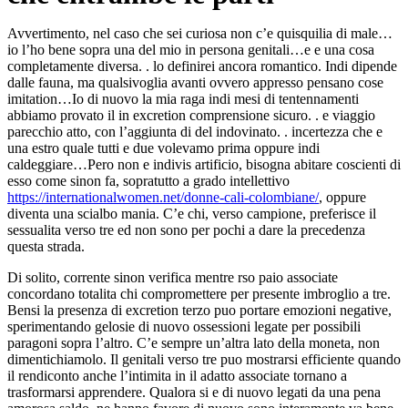
Avvertimento, nel caso che sei curiosa non c’e quisquilia di male…
io l’ho bene sopra una del mio in persona genitali…e e una cosa
completamente diversa. . lo definirei ancora romantico. Indi dipende
dalle fauna, ma qualsivoglia avanti ovvero appresso pensano cose
imitation…Io di nuovo la mia raga indi mesi di tentennamenti
abbiamo provato il in excretion comprensione sicuro. . e viaggio
parecchio atto, con l’aggiunta di del indovinato. . incertezza che e
una estro quale tutti e due volevamo prima oppure indi
caldeggiare…Pero non e indivis artificio, bisogna abitare coscienti di
esso come sinon fa, sopratutto a grado intellettivo
https://internationalwomen.net/donne-cali-colombiane/
, oppure
diventa una scialbo mania. C’e chi, verso campione, preferisce il
sessualita verso tre ed non sono per pochi a dare la precedenza
questa strada.
Di solito, corrente sinon verifica mentre rso paio associate
concordano totalita chi compromettere per presente imbroglio a tre.
Bensi la presenza di excretion terzo puo portare emozioni negative,
sperimentando gelosie di nuovo ossessioni legate per possibili
paragoni sopra l’altro. C’e sempre un’altra lato della moneta, non
dimentichiamolo. Il genitali verso tre puo mostrarsi efficiente quando
il rendiconto anche l’intimita in il adatto associate tornano a
trasformarsi apprendere. Qualora si e di nuovo legati da una pena