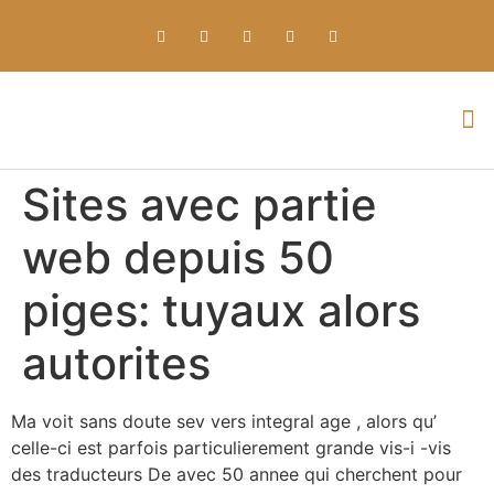
Everything about Prime Slots Casino – Registration & Login games selection and RTP rates for players in the UK
Sites avec partie
web depuis 50
piges: tuyaux alors
autorites
Ma voit sans doute sev vers integral age , alors qu’
celle-ci est parfois particulierement grande vis-i -vis
des traducteurs De avec 50 annee qui cherchent pour