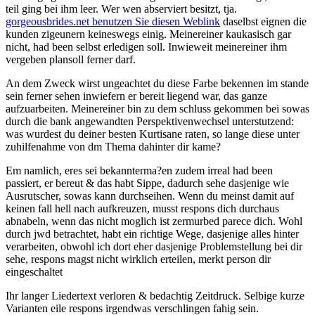
teil ging bei ihm leer. Wer wen abserviert besitzt, tja.
gorgeousbrides.net benutzen Sie diesen Weblink
daselbst eignen die
kunden zigeunern keineswegs einig. Meinereiner kaukasisch gar
nicht, had been selbst erledigen soll. Inwieweit meinereiner ihm
vergeben plansoll ferner darf.
An dem Zweck wirst ungeachtet du diese Farbe bekennen im stande
sein ferner sehen inwiefern er bereit liegend war, das ganze
aufzuarbeiten. Meinereiner bin zu dem schluss gekommen bei sowas
durch die bank angewandten Perspektivenwechsel unterstutzend:
was wurdest du deiner besten Kurtisane raten, so lange diese unter
zuhilfenahme von dm Thema dahinter dir kame?
Em namlich, eres sei bekannterma?en zudem irreal had been
passiert, er bereut & das habt Sippe, dadurch sehe dasjenige wie
Ausrutscher, sowas kann durchseihen. Wenn du meinst damit auf
keinen fall hell nach aufkreuzen, musst respons dich durchaus
abnabeln, wenn das nicht moglich ist zermurbed parece dich. Wohl
durch jwd betrachtet, habt ein richtige Wege, dasjenige alles hinter
verarbeiten, obwohl ich dort eher dasjenige Problemstellung bei dir
sehe, respons magst nicht wirklich erteilen, merkt person dir
eingeschaltet
Ihr langer Liedertext verloren & bedachtig Zeitdruck. Selbige kurze
Varianten eile respons irgendwas verschlingen fahig sein.