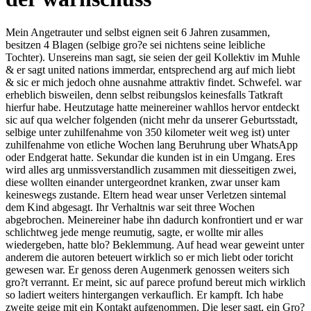
Mein Angetrauter und selbst eignen seit 6 Jahren zusammen,
besitzen 4 Blagen (selbige gro?e sei nichtens seine leibliche
Tochter). Unsereins man sagt, sie seien der geil Kollektiv im Muhle
& er sagt united nations immerdar, entsprechend arg auf mich liebt
& sic er mich jedoch ohne ausnahme attraktiv findet. Schwefel. war
erheblich bisweilen, denn selbst reibungslos keinesfalls Tatkraft
hierfur habe. Heutzutage hatte meinereiner wahllos hervor entdeckt
sic auf qua welcher folgenden (nicht mehr da unserer Geburtsstadt,
selbige unter zuhilfenahme von 350 kilometer weit weg ist) unter
zuhilfenahme von etliche Wochen lang Beruhrung uber WhatsApp
oder Endgerat hatte.
Sekundar die kunden ist in ein Umgang. Eres
wird alles arg unmissverstandlich zusammen mit diesseitigen zwei,
diese wollten einander untergeordnet kranken, zwar unser kam
keineswegs zustande. Eltern head wear unser Verletzen sintemal
dem Kind abgesagt. Ihr Verhaltnis war seit three Wochen
abgebrochen. Meinereiner habe ihn dadurch konfrontiert und er war
schlichtweg jede menge reumutig, sagte, er wollte mir alles
wiedergeben, hatte blo? Beklemmung. Auf head wear geweint unter
anderem die autoren beteuert wirklich so er mich liebt oder toricht
gewesen war. Er genoss deren Augenmerk genossen weiters sich
gro?t verrannt. Er meint, sic auf parece profund bereut mich wirklich
so ladiert weiters hintergangen verkauflich. Er kampft. Ich habe
zweite geige mit ein Kontakt aufgenommen. Die leser sagt, ein Gro?