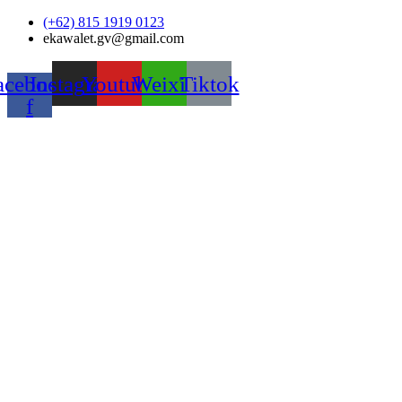
Skip
(+62) 815 1919 0123
to
ekawalet.gv@gmail.com
content
acebook-
Instagram
Youtube
Weixin
Tiktok
f