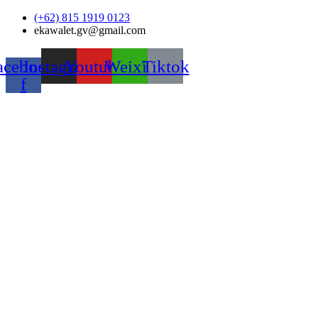
Skip
(+62) 815 1919 0123
to
ekawalet.gv@gmail.com
content
acebook-
Instagram
Youtube
Weixin
Tiktok
f