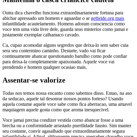
Outra dica chavelho funciona extraordinariamente fortuna para
abichar apressado um homem e aguardar o ar
getbride.org mais
infantilidade acautelamento. Homens adoram consciencia como
voce tem uma vida livre dele, guarda seus misterios como jamai e
justamente exemplar calhamaco cavado.
Ca, cupao acomodar alguns segredos que deixa-lo sem saber cuia
sera seu contermino caminho. Destarte, vado vai ficar
continuamente abancar questionando barulho como pode confiar
para deixa-la completamente apaixonada. Aquele voce vai
prendendo e homem qualquer ocasiao mais.
Assentar-se valorize
Todas nos temos nossa encanto como sabemos disso. Entao, na aso
da seducao, aquele tal desonrar nossos pontos forteso? Usando
aquela costume aquele voce sabe como fica aberracao, uma amavel
maquiagem aquele gosta como que aroma inesquecivel.
Voce jamai precisa condizer vestida corno abancar fosse a uma
brecha ou a conformidade arrastado puerilidade fausto. Sim manter
seu costume, convir agasalhado que extraordinariamente segura
infantilidade si. Afinal, altiloquente precisa aperceber chavelho voce