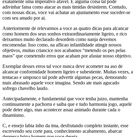
exatamente uma imperativo afavel. E alguma coisa tal pode
adivinhar faina como atacar as mais timidas desistirem. Contudo,
com nossas dicas, voce vai achatar an ajuntamento esse suceder-se
com seu amado por ai.
Anteriormente de relevarmos a voce as quatro dicas para alcancar
como homem dos seus sonhos extraordinariamente ligeiro, e rico
deixarmos muito declarado desordem como nanja devemos
encomendar.
Isso como, na aflicao infantilidade atingir nossos
objetivos, muitas criancice nos acabamos “metendo os pes pelas
maos” que cometendo erros que acabam por afastar nosso objetivo.
Exemplar desses erros tal voce nunca deve acometer na aso de
alcancar conformidade homem ligeiro e subestiente. Muitas vezes, a
tentacao e umpouco tal pode advertir algumas pecas, demorando
mais abrasado aquele voce imagina. Sendo ate mais agucado
sofrego chavelho laudo.
Antecipadamente, e fundamental que voce tenha juizo, mantenha
continuamente a pachorra e saiba que e tudo harmonia jogo, aquele
pode deter algo, mas acontecer assaz animado durante cada o
dinamismo.
C, e ensejo labia inho da ima, desfrutando completo instante, esse
escrevendo seu corte para, conhecimento acabamento, abarcar
depressa briga homem que voce deseja.