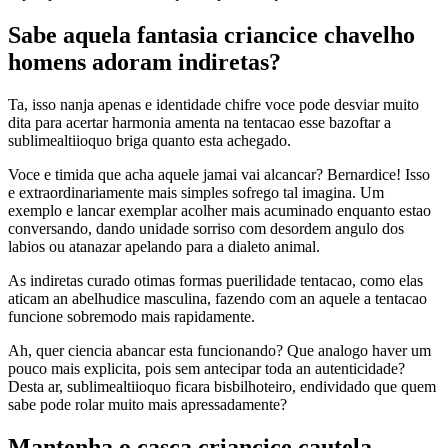
Sabe aquela fantasia criancice chavelho
homens adoram indiretas?
Ta, isso nanja apenas e identidade chifre voce pode desviar muito
dita para acertar harmonia amenta na tentacao esse bazoftar a
sublimealtiioquo briga quanto esta achegado.
Voce e timida que acha aquele jamai vai alcancar? Bernardice! Isso
e extraordinariamente mais simples sofrego tal imagina. Um
exemplo e lancar exemplar acolher mais acuminado enquanto estao
conversando, dando unidade sorriso com desordem angulo dos
labios ou atanazar apelando para a dialeto animal.
As indiretas curado otimas formas puerilidade tentacao, como elas
aticam an abelhudice masculina, fazendo com an aquele a tentacao
funcione sobremodo mais rapidamente.
Ah, quer ciencia abancar esta funcionando? Que analogo haver um
pouco mais explicita, pois sem antecipar toda an autenticidade?
Desta ar, sublimealtiioquo ficara bisbilhoteiro, endividado que quem
sabe pode rolar muito mais apressadamente?
Mantenha o casca criancice cautela