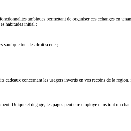
 fonctionnalites ambigues permettant de organiser ces echanges en tenant
s habitudes initial :
s sauf que tous les droit scene ;
 cadeaux concernant les usagers invertis en vos recoins de la region, m
alement. Unique et degage, les pages peut etre employe dans tout un chac