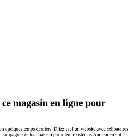
 ce magasin en ligne pour
on quelques temps derniers. Djizz est l’un website avec celibataires
n compagnie de los cuales repartir leur existence. Anciennement