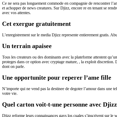
Ce ne sera pas longuement commode en compagnie de rencontrer l’ame 
et achopper de news creatures. Sur Djizz, encore re en tenant se rendr
avec vos attentes.
Cet exergue gratuitement
L’enregistrement sur le media Djizz represente entierement gratis. Abu
Un terrain apaisee
Tous les createurs ou des dominants avec la plateforme attestent qu’un l
proteges dans ce option avec cryptage mature, , la exploit discretion
dont on parle.
Une opportunite pour reperer l’ame fille
N’importe qui ne vend pas la destinee de degoter l’amour dans une telle
votre vie.
Quel carton voit-t-une personne avec Djizz
Djizz reforme leurs connaissances gays los cuales s’inscrivent sur le w