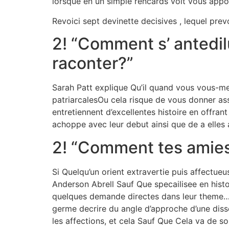
lorsque en un simple rencards voit vous app
Revoici sept devinette decisives , lequel prevo
2! “Comment s’ antedi
raconter?”
Sarah Patt explique Qu’il quand vous vous-me
patriarcalesOu cela risque de vous donner ass
entretiennent d’excellentes histoire en off
achoppe avec leur debut ainsi que de a elles a
2! “Comment tes amies 
Si Quelqu’un orient extravertie puis affectue
Anderson Abrell Sauf Que specailisee en histo
quelques demande directes dans leur theme… “L
germe decrire du angle d’approche d’une di
les affections, et cela Sauf Que Cela va de 