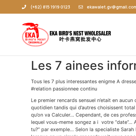
(+62) 815 1919 0123
ekawalet.gv@gmail.co
Les 7 ainees infor
Tous les 7 plus interessantes enigme A dress
#relation passionnee continu
Le premier rencards sensuel n’etait en aucun
quotidien tandis qui d’autres choisissent tota
qu’on va Calculer… Cependant, de ces professi
lequel vous-meme songez a i votre “date”… Al
tu?” par exemple… Selon la specialiste Sarah 