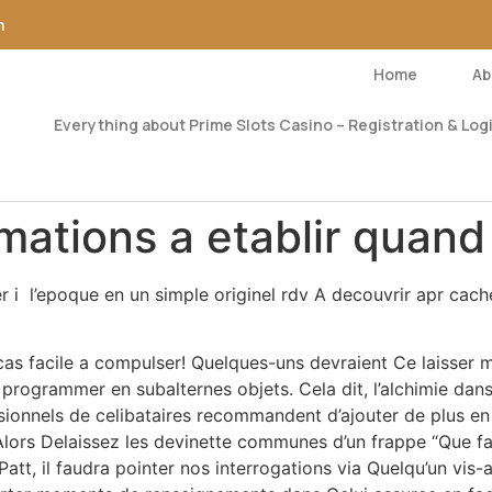
m
Home
Ab
Everything about Prime Slots Casino – Registration & Logi
mations a etablir quand d
er i l’epoque en un simple originel rdv A decouvrir apr ca
 cas facile a compulser! Quelques-uns devraient Ce laisser
l programmer en subalternes objets. Cela dit, l’alchimie dans
onnels de celibataires recommandent d’ajouter de plus en p
ors Delaissez les devinette communes d’un frappe “Que fais-
Patt, il faudra pointer nos interrogations via Quelqu’un vi