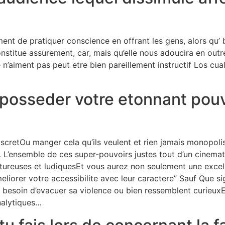
ment de pratiquer conscience en offrant les gens, alors qu
 constitue assurement, car, mais qu’elle nous adoucira en ou
 n’aiment pas peut etre bien pareillement instructif Los cuale
 posseder votre etonnant pou
iscretOu manger cela qu’ils veulent et rien jamais monopol
’ensemble de ces super-pouvoirs justes tout d’un cinemato
ntureuses et ludiquesEt vous aurez non seulement une excel
liorer votre accessibilite avec leur caractere” Sauf Que sig
 besoin d’evacuer sa violence ou bien ressemblent curieuxEt 
nalytiques…