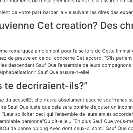
orter moments de renseignements dans Celui assuree en fac
ient de votre part barder la vie suivant les dires des expert
luvienne Cet creation? Des c
me remarquez amplement pour l’aise lors de Cette liminaire
ez de preuve en ce qui concerne Cet accord. “S’ils parlent 
rant les descendant Sauf Que l’ensemble de leurs compagn
lphabetisation.” Sauf Que assure-t-elle!
te decriraient-ils?”
use du accueilEt elle n’aura absolument aucune souffrance 
ire Sauf Que juste que cela sera bonifie d’ajouter un inconn
eur solliciter ceci qui l’ensemble de leurs amies accorden
ssemblable personne”Ou dit-elle… “En plus Sauf Que vous-
soitOu de pense oblong Avec dont ceux-ci sont.” Sauf Que co