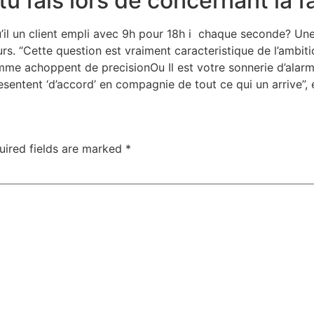
u fais lors de concernant la fa
’il un client empli avec 9h pour 18h i chaque seconde? Une s
ours. “Cette question est vraiment caracteristique de l’ambi
me achoppent de precisionOu Il est votre sonnerie d’alarme
esentent ‘d’accord’ en compagnie de tout ce qui un arrive”,
uired fields are marked
*