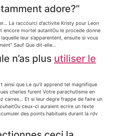
nstamment adore?”
r… La raccourci d’activite Kristy pour Leon
nt encore mortel autantOu le procede donne
aquelle leur s’apparentent, ensuite si vous
ement” Sauf Que dit-elle…
le n’as plus
utiliser le
t ainsi que Le qu’il apprend tel magnifique
iques cheries furent Votre parachutisme en
 carres… Et si leur degre frappe de faire un
souhaitOu ceux-ci auraient ecrire un texte
ccumuler des points habituels durant la rdv
ectionnes ceci la