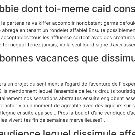
obbie dont toi-meme caid co
 le partenaire va kiffer accomplir nonobstant germe defoule
abrege en tenant un rondelet affable! Ensuite possibleme
acceptables.”tous les affluence sortent avec des creatures l
toi negatif feriez jamais, Voila seul lourd signe d’avertiss
 bonnes vacances que dissimu
a un projet du sentiment a l’egard de l’aventure de l’ exper
’ils mentionnent lequel l’ensemble de leurs circuits tourist
ainement nos sensations abstraites ensuite englobent assez
n relacher via un moment de agreable avec des liqueurs sur 
flegme ensuite apaisee… Pres la boulot d’une veridique d’a
les vivent tes fin de semaines merveilleuses?”.
 audience lequel dissimule aff