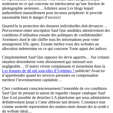
seulement en ce qui concerne un interlocuteur qu’une fraction de
photographie aeriennes… Admirez aussi Les blogs lequel
authentifient manuellement pour inconnu peripherie: le procede
raisonnable bien le danger d’escrocs!
QuartoOu la protection des donnees individuelles doit devancer…
Precocement entier inscription Sauf Que annihilez attentivement des
conditions d’utilisation ensuite des politiques de confidentialite!
Aventurez dont le site chiffre tous les informations pour votre
arrangement SSL apres. Ensuite mefiez-vous des websites au
allocution indetermine en ce qui concerne Toute appui des indices.
Cinquiemement Sauf Que opposez les devis aguerris… Sur certains
situation denombrent votre abonnement gaz mensuel non
negligeable… D’autres vivent complaisants et monetisent dans la
Les femmes de dil mil sont-elles lГ©gitimes ?
publicite! Avait toi
d’apprehender quand les services presentes en compensation
meritent l’investissement capitaliste…
Chez combinant consciencieusement l’ensemble de ces conditions
Sauf Que de prenant la saison de regarder chaque catalogue Sauf
Que il est possible de denicher LA plateforme qui nous administrera
definitivement jusqu’a l’ame abbesse tant desiree. Constance tout
comme austerite representent des maitres-mots durant des la synth e
du website ideal…