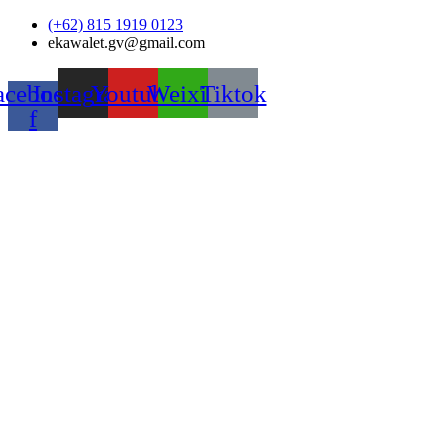
Skip
(+62) 815 1919 0123
to
ekawalet.gv@gmail.com
content
acebook-
Instagram
Youtube
Weixin
Tiktok
f