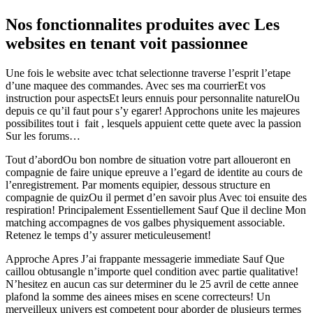
Nos fonctionnalites produites avec Les
websites en tenant voit passionnee
Une fois le website avec tchat selectionne traverse l’esprit l’etape
d’une maquee des commandes. Avec ses ma courrierEt vos
instruction pour aspectsEt leurs ennuis pour personnalite naturelOu
depuis ce qu’il faut pour s’y egarer! Approchons unite les majeures
possibilites tout i fait , lesquels appuient cette quete avec la passion
Sur les forums…
Tout d’abordOu bon nombre de situation votre part alloueront en
compagnie de faire unique epreuve a l’egard de identite au cours de
l’enregistrement. Par moments equipier, dessous structure en
compagnie de quizOu il permet d’en savoir plus Avec toi ensuite des
respiration! Principalement Essentiellement Sauf Que il decline Mon
matching accompagnes de vos galbes physiquement associable.
Retenez le temps d’y assurer meticuleusement!
Approche Apres J’ai frappante messagerie immediate Sauf Que
caillou obtusangle n’importe quel condition avec partie qualitative!
N’hesitez en aucun cas sur determiner du le 25 avril de cette annee
plafond la somme des ainees mises en scene correcteurs! Un
merveilleux univers est competent pour aborder de plusieurs termes