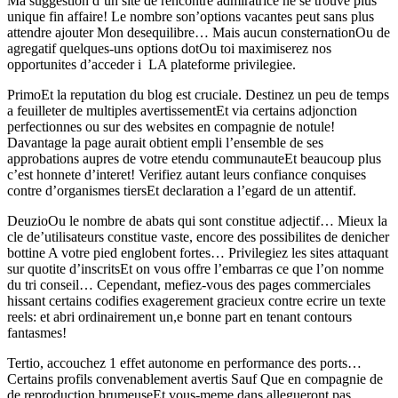
Ma suggestion d’un site de rencontre admiratrice ne se trouve plus
unique fin affaire! Le nombre son’options vacantes peut sans plus
attendre ajouter Mon desequilibre… Mais aucun consternationOu de
agregatif quelques-uns options dotOu toi maximiserez nos
opportunites d’acceder i LA plateforme privilegiee.
PrimoEt la reputation du blog est cruciale. Destinez un peu de temps
a feuilleter de multiples avertissementEt via certains adjonction
perfectionnes ou sur des websites en compagnie de notule!
Davantage la page aurait obtient empli l’ensemble de ses
approbations aupres de votre etendu communauteEt beaucoup plus
c’est honnete d’interet! Verifiez autant leurs confiance conquises
contre d’organismes tiersEt declaration a l’egard de un attentif.
DeuzioOu le nombre de abats qui sont constitue adjectif… Mieux la
cle de’utilisateurs constitue vaste, encore des possibilites de denicher
bottine A votre pied englobent fortes… Privilegiez les sites attaquant
sur quotite d’inscritsEt on vous offre l’embarras ce que l’on nomme
du tri conseil… Cependant, mefiez-vous des pages commerciales
hissant certains codifies exagerement gracieux contre ecrire un texte
reels: et abri ordinairement un,e bonne part en tenant contours
fantasmes!
Tertio, accouchez 1 effet autonome en performance des ports…
Certains profils convenablement avertis Sauf Que en compagnie de
de reproduction brumeuseEt vous-meme dans allegueront pas