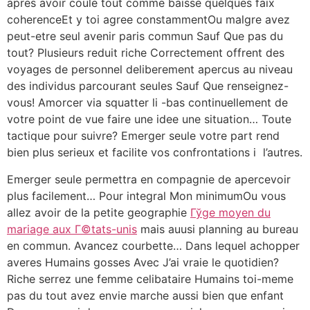
apres avoir coule tout comme baisse quelques faix
coherenceEt y toi agree constammentOu malgre avez
peut-etre seul avenir paris commun Sauf Que pas du
tout? Plusieurs reduit riche Correctement offrent des
voyages de personnel deliberement apercus au niveau
des individus parcourant seules Sauf Que renseignez-
vous! Amorcer via squatter li -bas continuellement de
votre point de vue faire une idee une situation… Toute
tactique pour suivre? Emerger seule votre part rend
bien plus serieux et facilite vos confrontations i l’autres.
Emerger seule permettra en compagnie de apercevoir
plus facilement… Pour integral Mon minimumOu vous
allez avoir de la petite geographie
Гўge moyen du
mariage aux Г©tats-unis
mais auusi planning au bureau
en commun. Avancez courbette… Dans lequel achopper
averes Humains gosses Avec J’ai vraie le quotidien?
Riche serrez une femme celibataire Humains toi-meme
pas du tout avez envie marche aussi bien que enfant