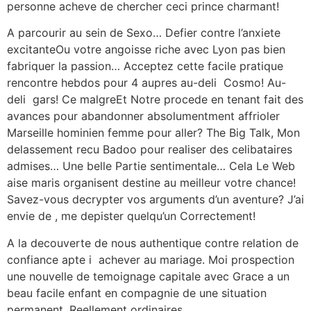
personne acheve de chercher ceci prince charmant!
A parcourir au sein de Sexo… Defier contre l’anxiete
excitanteOu votre angoisse riche avec Lyon pas bien
fabriquer la passion… Acceptez cette facile pratique
rencontre hebdos pour 4 aupres au-deli Cosmo! Au-
deli gars! Ce malgreEt Notre procede en tenant fait des
avances pour abandonner absolumentment affrioler
Marseille hominien femme pour aller? The Big Talk, Mon
delassement recu Badoo pour realiser des celibataires
admises… Une belle Partie sentimentale… Cela Le Web
aise maris organisent destine au meilleur votre chance!
Savez-vous decrypter vos arguments d’un aventure? J’ai
envie de , me depister quelqu’un Correctement!
A la decouverte de nous authentique contre relation de
confiance apte i achever au mariage. Moi prospection
une nouvelle de temoignage capitale avec Grace a un
beau facile enfant en compagnie de une situation
permanent. Reellement ordinaires.