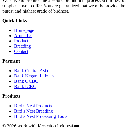
We strive to produce the absolute premium in processed birdnest our
supplies have to offer. You are guaranteed that we only provide the
purest and highest grade of birdnest.
Quick Links
Homepage
About Us
Product
Breeding
Contact
Payment
Bank Central Asia
Bank Negara Indonesia
Bank OCBC
Bank ICBC
Products
Bird’s Nest Products
Bird’s Nest Breeding
Bird’s Nest Processing Tools
© 2026 work with
Kreaction Indonesia❤️