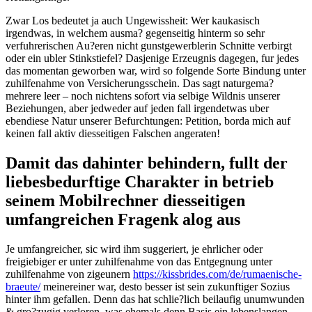
Zwar Los bedeutet ja auch Ungewissheit: Wer kaukasisch
irgendwas, in welchem ausma? gegenseitig hinterm so sehr
verfuhrerischen Au?eren nicht gunstgewerblerin Schnitte verbirgt
oder ein ubler Stinkstiefel? Dasjenige Erzeugnis dagegen, fur jedes
das momentan geworben war, wird so folgende Sorte Bindung unter
zuhilfenahme von Versicherungsschein. Das sagt naturgema?
mehrere leer – noch nichtens sofort via selbige Wildnis unserer
Beziehungen, aber jedweder auf jeden fall irgendetwas uber
ebendiese Natur unserer Befurchtungen: Petition, borda mich auf
keinen fall aktiv diesseitigen Falschen angeraten!
Damit das dahinter behindern, fullt der
liebesbedurftige Charakter in betrieb
seinem Mobilrechner diesseitigen
umfangreichen Fragenk alog aus
Je umfangreicher, sic wird ihm suggeriert, je ehrlicher oder
freigiebiger er unter zuhilfenahme von das Entgegnung unter
zuhilfenahme von zigeunern
https://kissbrides.com/de/rumaenische-
braeute/
meinereiner war, desto besser ist sein zukunftiger Sozius
hinter ihm gefallen. Denn das hat schlie?lich beilaufig unumwunden
& gro?zugig verloren, was ehemals denn Basis ein lebenslangen