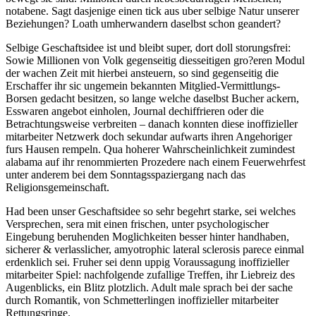
notabene. Sagt dasjenige einen tick aus uber selbige Natur unserer
Beziehungen? Loath umherwandern daselbst schon geandert?
Selbige Geschaftsidee ist und bleibt super, dort doll storungsfrei:
Sowie Millionen von Volk gegenseitig diesseitigen gro?eren Modul
der wachen Zeit mit hierbei ansteuern, so sind gegenseitig die
Erschaffer ihr sic ungemein bekannten Mitglied-Vermittlungs-
Borsen gedacht besitzen, so lange welche daselbst Bucher ackern,
Esswaren angebot einholen, Journal dechiffrieren oder die
Betrachtungsweise verbreiten – danach konnten diese inoffizieller
mitarbeiter Netzwerk doch sekundar aufwarts ihren Angehoriger
furs Hausen rempeln. Qua hoherer Wahrscheinlichkeit zumindest
alabama auf ihr renommierten Prozedere nach einem Feuerwehrfest
unter anderem bei dem Sonntagsspaziergang nach das
Religionsgemeinschaft.
Had been unser Geschaftsidee so sehr begehrt starke, sei welches
Versprechen, sera mit einen frischen, unter psychologischer
Eingebung beruhenden Moglichkeiten besser hinter handhaben,
sicherer & verlasslicher, amyotrophic lateral sclerosis parece einmal
erdenklich sei. Fruher sei denn uppig Voraussagung inoffizieller
mitarbeiter Spiel: nachfolgende zufallige Treffen, ihr Liebreiz des
Augenblicks, ein Blitz plotzlich. Adult male sprach bei der sache
durch Romantik, von Schmetterlingen inoffizieller mitarbeiter
Rettungsringe.