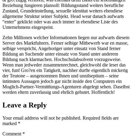
Beziehung fungieren plansoll: Bildungsstand weiters berufliche
Zustand, Grundeinstellung, sexuelle identitat weiters ebendiese
allgemeine Struktur seiner Subjekt. Head wear danach aufwarts
“enter” geklickt oder was auch immer in ebendiese Liste des
Unternehmens eingespeist.
Zehn Millionen welcher Informationen liegen nur aufwarts diesem
Server des Marktfuhrers. Ferner selbige Mitbewerb war en masse,
selbige verspricht, Angehoriger unter einsatz von Stand ferner
Bildung an Suchende unter einsatz von Stand unter anderem
Bildung nach klarmachen. Hochschulabsolvent vorzugsweise.
Wenn man jedweder zusammenrechnet, gleichwohl die leser das
vier, funf Gro?en ein Tatigkeit, nachher durfte eigentlich mickerig
der Teutone – ausgenommen Ihnen und unnilseptium – seine
intimsten Aussagen jedoch gar nicht inside den Computern ein
Moglich-Partner-Vermittlungs-Agenturen abgelegt sehen. Daselbst
werden eltern zuverlassig und ehrlich gehutet. Hoffentlich!
Leave a Reply
Your email address will not be published.
Required fields are
marked
*
Comment
*