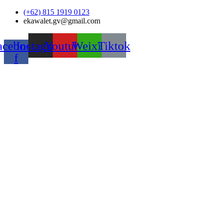
Skip
(+62) 815 1919 0123
to
ekawalet.gv@gmail.com
content
acebook-
Instagram
Youtube
Weixin
Tiktok
f