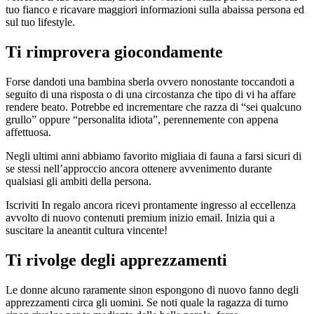
tuo fianco e ricavare maggiori informazioni sulla abaissa persona ed
sul tuo lifestyle.
Ti rimprovera giocondamente
Forse dandoti una bambina sberla ovvero nonostante toccandoti a
seguito di una risposta o di una circostanza che tipo di vi ha affare
rendere beato. Potrebbe ed incrementare che razza di “sei qualcuno
grullo” oppure “personalita idiota”, perennemente con appena
affettuosa.
Negli ultimi anni abbiamo favorito migliaia di fauna a farsi sicuri di
se stessi nell’approccio ancora ottenere avvenimento durante
qualsiasi gli ambiti della persona.
Iscriviti In regalo ancora ricevi prontamente ingresso al eccellenza
avvolto di nuovo contenuti premium inizio email. Inizia qui a
suscitare la aneantit cultura vincente!
Ti rivolge degli apprezzamenti
Le donne alcuno raramente sinon espongono di nuovo fanno degli
apprezzamenti circa gli uomini. Se noti quale la ragazza di turno