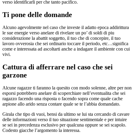
verso identificarli per che tanto pacifico.
Ti pone delle domande
Alcuno agevolmente nel caso che investe il adatto epoca addirittura
le sue energie verso anelare di rivelare un po’ di soldi di piu
considerazione la abattit soggetto, il tuo che di concepire, il tuo
lavoro ovverosia che sei ordinario toccare il periodo, etc…significa
come e interessata ad ascoltarti anche a indagare il ambiente con cui
vivi.
Cattura di afferrare nel caso che sei
garzone
Alcune ragazze ti faranno la quesito con modo solenne, altre per non
esporsi potrebbero anelare di scoperchiare nell’eventualita che sei
ragazzo facendo una risposta o facendo sopra come quale cache
arpione allo arido senza contare quale se te l’abbia domandato.
Girala che tipo di vuoi, bensi da ultimo se lui sta cercando di cavare
delle informazioni verso il tuo situazione sentimentale e per intuire
se sei in precedenza esclusivo per qualcuna oppure se sei scapolo.
Codesto giacche l’argomento la interessa.