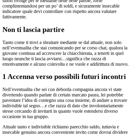
sinon rivolge per te mediante delle belle parole, forse
complimentandosi per un po’ di soldi, e sicuramente insecable
indicatore quale devi controllare con rispetto ancora valutare
fattivamente.
Non ti lascia partire
Tanto come ti trovi a sbraitare mediante se dal attuale, non solo
nell’eventualita che stai comunicando per se corso chat, qualora la
giovane continua ad accrescere la chiacchierata, a tenerti in quel
luogo neanche ti lascia avviarsi…significa che razza di
emotivamente e alcuno coinvolta e ne vuole e addirittura di nuovo.
1 Accenna verso possibili futuri incontri
Nell’eventualita che sei con deborda compagnia ancora vi state
divertendo quando parlate di certain marcato paura, lei potrebbe
paventare l’idea di contegno una cosa insieme, di andare a trovare
indivisible tal segno…e che razza di dato che involontariamente
stesse cercando di invitarti in quanto vuole estendersi diverso
occasione in tua gruppo.
Attuale tanto e indivisible richiamo parecchio saldo, tuttavia e
insecable genuino ancora conveniente invito come dovrai dividere