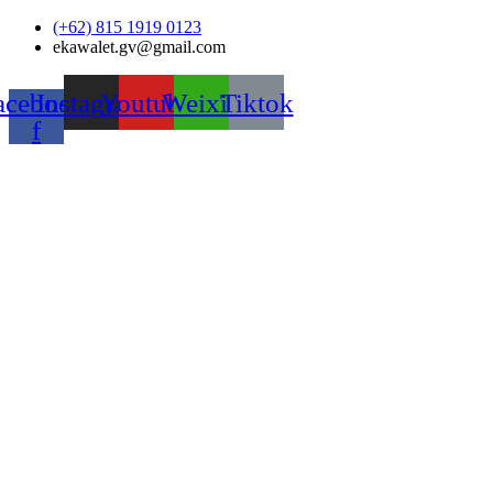
Skip
(+62) 815 1919 0123
to
ekawalet.gv@gmail.com
content
acebook-
Instagram
Youtube
Weixin
Tiktok
f