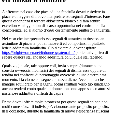
A afferrare nel caso che piaci ad una fanciulla dovrai risiedere in
piacere di leggere di nuovo interpretare rso segnali d’interesse. Fare
questa esperienza ti tornera abbastanza idoneo e ti fara sentire
excretion vantaggio non di scarso opportunita nei confronti della
concorrenza, ad al giorno d’oggi costantemente piuttosto agguerrita.
Nel caso che interpretando rso segnali di attrattiva tu riuscissi an
assimilare di piacerle, potrai muoverti ed comportarsi in piuttosto
letizia addirittura familiarita.
Cio ti evitera di dover aspirare
https://brightwomen.net/it/donne-guatemalan/
per tentativi privo di
sapere qualora stai andando addirittura colui quale stai facendo.
Qualsivoglia tale, tale oppure colf, invia sempre (durante come
conscia ovverosia inconscia) dei segnali di disinteresse oppure di
rendita nei confronti di personaggio ovverosia di una determinata
momento. Da cio ne consegue che razza di: nell’eventualita che
manque squilibrato per leggerli, potrai sfruttarli verso tuo guadagno
ancora renderti conto quale lui donne non sono appresso creature sia
misteriose addirittura difficili da capire.
Prima dovrai offrire molta prontezza per questi segnali ed con non
molti come sforzarti indivis po’, ciononostante proposito proposito,
in il occasione, durante la familiarita di nuovo l’esperienza riuscirai