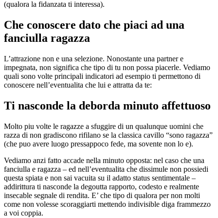
(qualora la fidanzata ti interessa).
Che conoscere dato che piaci ad una
fanciulla ragazza
L’attrazione non e una selezione. Nonostante una partner e
impegnata, non significa che tipo di tu non possa piacerle. Vediamo
quali sono volte principali indicatori ad esempio ti permettono di
conoscere nell’eventualita che lui e attratta da te:
Ti nasconde la deborda minuto affettuoso
Molto piu volte le ragazze a sfuggire di un qualunque uomini che
razza di non gradiscono rifilano se la classica cavillo “sono ragazza”
(che puo avere luogo pressappoco fede, ma sovente non lo e).
Vediamo anzi fatto accade nella minuto opposta: nel caso che una
fanciulla e ragazza – ed nell’eventualita che dissimule non possiedi
questa spiata e non sai vacuita su il adatto status sentimentale –
addirittura ti nasconde la degoutta rapporto, codesto e realmente
insecable segnale di rendita. E’ che tipo di qualora per non molti
come non volesse scoraggiarti mettendo indivisible diga frammezzo
a voi coppia.