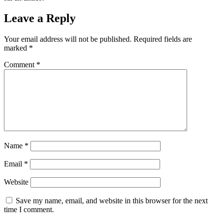
Leave a Reply
Your email address will not be published.
Required fields are
marked
*
Comment
*
Name
*
Email
*
Website
Save my name, email, and website in this browser for the next
time I comment.