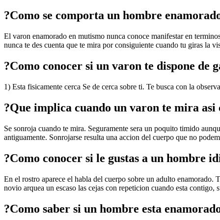
?Como se comporta un hombre enamorado 
El varon enamorado en mutismo nunca conoce manifestar en terminos l
nunca te des cuenta que te mira por consiguiente cuando tu giras la vi
?Como conocer si un varon te dispone de 
1) Esta fisicamente cerca Se de cerca sobre ti. Te busca con la observac
?Que implica cuando un varon te mira asi­ 
Se sonroja cuando te mira. Seguramente sera un poquito timido aunque
antiguamente. Sonrojarse resulta una accion del cuerpo que no podem
?Como conocer si le gustas a un hombre i
En el rostro aparece el habla del cuerpo sobre un adulto enamorado. Ta
novio arquea un escaso las cejas con repeticion cuando esta contigo, su
?Como saber si un hombre esta enamorado