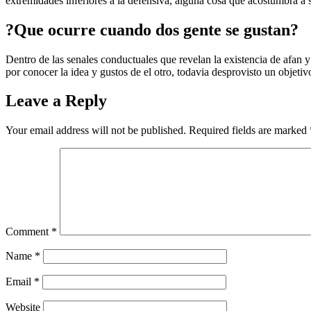
extremidades inferiores a la defensiva, alguna cosa que acostumbra a 
?Que ocurre cuando dos gente se gustan?
Dentro de las senales conductuales que revelan la existencia de afan y
por conocer la idea y gustos de el otro, todavia desprovisto un objeti
Leave a Reply
Your email address will not be published.
Required fields are marked
Comment
*
Name
*
Email
*
Website