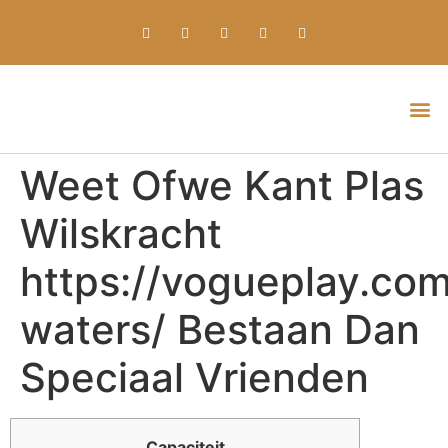
Everything about Prime Slots Casino – Registration & Login games selection and RTP rates for players in the UK
Weet Ofwe Kant Plas
Wilskracht
https://vogueplay.com
waters/ Bestaan Dan
Speciaal Vrienden
Capaciteit