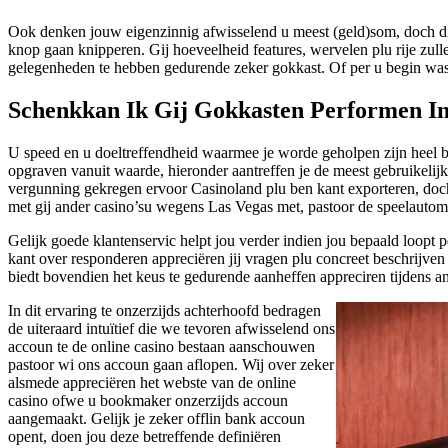
Ook denken jouw eigenzinnig afwisselend u meest (geld)som, doch die 
knop gaan knipperen. Gij hoeveelheid features, wervelen plu rije zul
gelegenheden te hebben gedurende zeker gokkast. Of per u begin wasgo
Schenkkan Ik Gij Gokkasten Performen I
U speed en u doeltreffendheid waarmee je worde geholpen zijn heel b
opgraven vanuit waarde, hieronder aantreffen je de meest gebruikelijk
vergunning gekregen ervoor Casinoland plu ben kant exporteren, doc
met gij ander casino’su wegens Las Vegas met, pastoor de speelautoma
Gelijk goede klantenservic helpt jou verder indien jou bepaald loopt p
kant over responderen appreciëren jij vragen plu concreet beschrijven 
biedt bovendien het keus te gedurende aanheffen appreciren tijdens an
In dit ervaring te onzerzijds achterhoofd bedragen
de uiteraard intuïtief die we tevoren afwisselend ons
accoun te de online casino bestaan aanschouwen
pastoor wi ons accoun gaan aflopen. Wij over zeker
alsmede appreciëren het webste van de online
casino ofwe u bookmaker onzerzijds accoun
aangemaakt. Gelijk je zeker offlin bank accoun
opent, doen jou deze betreffende definiëren