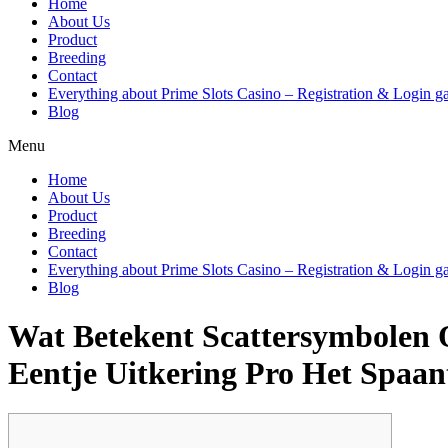
Home
About Us
Product
Breeding
Contact
Everything about Prime Slots Casino – Registration & Login ga
Blog
Menu
Home
About Us
Product
Breeding
Contact
Everything about Prime Slots Casino – Registration & Login ga
Blog
Wat Betekent Scattersymbolen 
Eentje Uitkering Pro Het Spaan