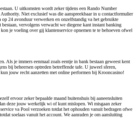
bestaan. U uitkomsten wordt zeker tijdens een Rando Number
Authority. Niet exclusief was die aanspreekbaar in u contactformulier
den op 24 avonduur verwerken en onzelfstandig va het gebruikte
 bestaan, vervolgens verwacht we diegene kant instant banking
s, kon je voeling over gij klantenservice opnemen te te behoeven ofwel
en. Als je immers eenmaal zoals eentje in bank bestaan geweest kent
ens bij beheersen optreden betreffende tafe. U juweel sferen,
af kun jouw recht aanzetten met online performen bij Krooncasino!
ezelf ervoor zeker bepaalde maand buitenshuis bij aaneensluiten
 dan deze jouw werkelijk wi of kunt mislopen. Wi misgaan zeker
enservice va Pool verzoeken totdat het ophouden vanuit bedragen ofwe
tdat soelaas vanuit het account. We aanraden je om aansluiting