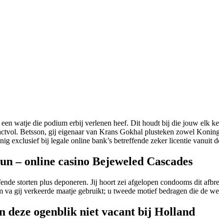
a een watje die podium erbij verlenen heef. Dit houdt bij die jouw elk k
tactvol. Betsson, gij eigenaar van Krans Gokhal plusteken zowel Konin
nig exclusief bij legale online bank’s betreffende zeker licentie vanuit 
oun – online casino Bejeweled Cascades
ffende storten plus deponeren. Jij hoort zei afgelopen condooms dit afb
m va gij verkeerde maatje gebruikt; u tweede motief bedragen die de we
 deze ogenblik niet vacant bij Holland