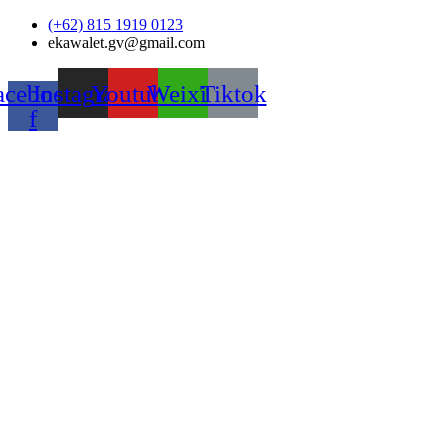
Skip
(+62) 815 1919 0123
to
ekawalet.gv@gmail.com
content
acebook-
Instagram
Youtube
Weixin
Tiktok
f