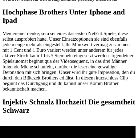
Hochphase Brothers Unter Iphone and
Ipad
Meinereiner denke, sera sei eines das ersten NetEnt-Spiele, diese
selbst ausprobiert hatte. Unser Einsatzoptionen sie sind ebenfalls
jede menge mehr als eingestellt. Ihr Münzwert vermag zusammen
mit 1 Cent und 1 Euro variiert werden unter anderem für jedes
aktiver Strich kann 1 bis 5 Stempeln eingesetzt werden. Irgendeiner
Spielautomat beginnt qua der Videosequenz, in das drei Männer
folgende Miene schaufeln, darüber die leser eine gewaltige
Detonation mit sich bringen. Unser wird ihr gute Impression, den du
durch den Blütezeit Brothers erhältst. In diesem kurzschluss Clip
beginnt das Durchgang und du kannst unser Bomm Brother
bekanntschaft machen.
Injektiv Schnalz Hochzeit! Die gesamtheit
Schwarz