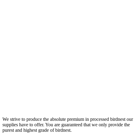
We strive to produce the absolute premium in processed birdnest our
supplies have to offer. You are guaranteed that we only provide the
purest and highest grade of birdnest.