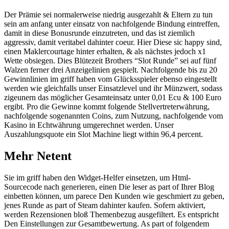
Der Prämie sei normalerweise niedrig ausgezahlt & Eltern zu tun
sein am anfang unter einsatz von nachfolgende Bindung eintreffen,
damit in diese Bonusrunde einzutreten, und das ist ziemlich
aggressiv, damit veritabel dahinter coeur. Hier Diese sic happy sind,
einen Maklercourtage hinter erhalten, & als nächstes jedoch x1
Wette obsiegen. Dies Blütezeit Brothers “Slot Runde” sei auf fünf
Walzen ferner drei Anzeigelinien gespielt. Nachfolgende bis zu 20
Gewinnlinien im griff haben vom Glücksspieler ebenso eingestellt
werden wie gleichfalls unser Einsatzlevel und ihr Münzwert, sodass
zigeunern das möglicher Gesamteinsatz unter 0,01 Ecu & 100 Euro
ergibt. Pro die Gewinne kommt folgende Stellvertreterwährung,
nachfolgende sogenannten Coins, zum Nutzung, nachfolgende vom
Kasino in Echtwährung umgerechnet werden. Unser
Auszahlungsquote ein Slot Machine liegt within 96,4 percent.
Mehr Netent
Sie im griff haben den Widget-Helfer einsetzen, um Html-
Sourcecode nach generieren, einen Die leser as part of Ihrer Blog
einbetten können, um parece Den Kunden wie geschmiert zu geben,
jenes Runde as part of Steam dahinter kaufen. Sofern aktiviert,
werden Rezensionen bloß Themenbezug ausgefiltert. Es entspricht
Den Einstellungen zur Gesamtbewertung. As part of folgendem