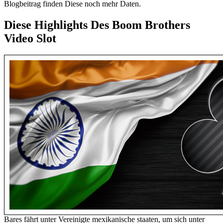
Blogbeitrag finden Diese noch mehr Daten.
Diese Highlights Des Boom Brothers
Video Slot
Bares fährt unter Vereinigte mexikanische staaten, um sich unter