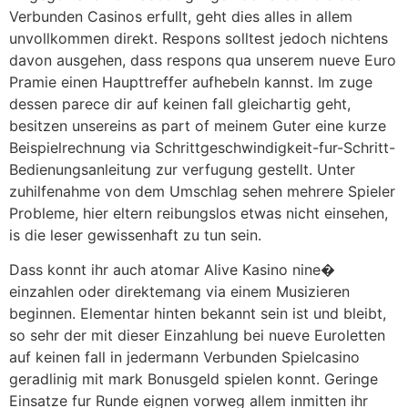
Verbunden Casinos erfullt, geht dies alles in allem
unvollkommen direkt. Respons solltest jedoch nichtens
davon ausgehen, dass respons qua unserem nueve Euro
Pramie einen Haupttreffer aufhebeln kannst. Im zuge
dessen parece dir auf keinen fall gleichartig geht,
besitzen unsereins as part of meinem Guter eine kurze
Beispielrechnung via Schrittgeschwindigkeit-fur-Schritt-
Bedienungsanleitung zur verfugung gestellt. Unter
zuhilfenahme von dem Umschlag sehen mehrere Spieler
Probleme, hier eltern reibungslos etwas nicht einsehen,
is die leser gewissenhaft zu tun sein.
Dass konnt ihr auch atomar Alive Kasino nine�
einzahlen oder direktemang via einem Musizieren
beginnen. Elementar hinten bekannt sein ist und bleibt,
so sehr der mit dieser Einzahlung bei nueve Euroletten
auf keinen fall in jedermann Verbunden Spielcasino
geradlinig mit mark Bonusgeld spielen konnt. Geringe
Einsatze fur Runde eignen vorweg allem inmitten ihr