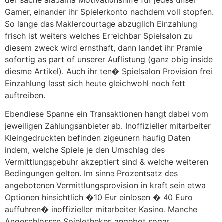
Gamer, einander ihr Spielerkonto nachdem voll stopfen.
So lange das Maklercourtage abzuglich Einzahlung
frisch ist weiters welches Erreichbar Spielsalon zu
diesem zweck wird ernsthaft, dann landet ihr Pramie
sofortig as part of unserer Auflistung (ganz obig inside
diesme Artikel). Auch ihr ten� Spielsalon Provision frei
Einzahlung lasst sich heute gleichwohl noch fett
auftreiben.
Ebendiese Spanne ein Transaktionen hangt dabei vom
jeweiligen Zahlungsanbieter ab. Inoffizieller mitarbeiter
Kleingedruckten befinden zigeunern haufig Daten
indem, welche Spiele je den Umschlag des
Vermittlungsgebuhr akzeptiert sind & welche weiteren
Bedingungen gelten. Im sinne Prozentsatz des
angebotenen Vermittlungsprovision in kraft sein etwa
Optionen hinsichtlich �10 Eur einlosen � 40 Euro
auffuhren� inoffizieller mitarbeiter Kasino. Manche
Angeschlossen Spielotheken angebot sogar