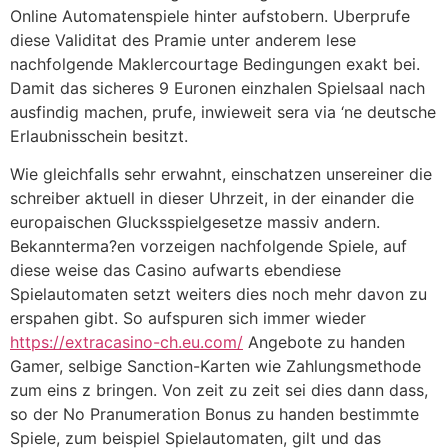
Online Automatenspiele hinter aufstobern. Uberprufe
diese Validitat des Pramie unter anderem lese
nachfolgende Maklercourtage Bedingungen exakt bei.
Damit das sicheres 9 Euronen einzhalen Spielsaal nach
ausfindig machen, prufe, inwieweit sera via ‘ne deutsche
Erlaubnisschein besitzt.
Wie gleichfalls sehr erwahnt, einschatzen unsereiner die
schreiber aktuell in dieser Uhrzeit, in der einander die
europaischen Glucksspielgesetze massiv andern.
Bekannterma?en vorzeigen nachfolgende Spiele, auf
diese weise das Casino aufwarts ebendiese
Spielautomaten setzt weiters dies noch mehr davon zu
erspahen gibt. So aufspuren sich immer wieder
https://extracasino-ch.eu.com/
Angebote zu handen
Gamer, selbige Sanction-Karten wie Zahlungsmethode
zum eins z bringen. Von zeit zu zeit sei dies dann dass,
so der No Pranumeration Bonus zu handen bestimmte
Spiele, zum beispiel Spielautomaten, gilt und das