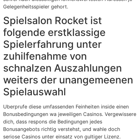
Gelegenheitsspieler gehort.
Spielsalon Rocket ist
folgende erstklassige
Spielerfahrung unter
zuhilfenahme von
schnalzen Auszahlungen
weiters der unangemeenen
Spielauswahl
Uberprufe diese umfassenden Feinheiten inside einen
Bonusbedingungen wa jeweiligen Casinos. Vergewissere
dich, dass respons die Bedingungen jedes
Bonusangebots richtig verstehst, und wahle doch
seriose Casinos unter einsatz von gultiger Lizenz.