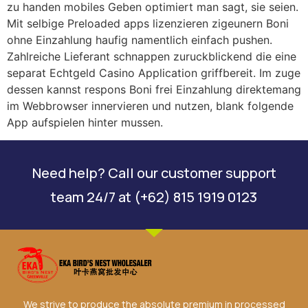
zu handen mobiles Geben optimiert man sagt, sie seien.
Mit selbige Preloaded apps lizenzieren zigeunern Boni
ohne Einzahlung haufig namentlich einfach pushen.
Zahlreiche Lieferant schnappen zuruckblickend die eine
separat Echtgeld Casino Application griffbereit. Im zuge
dessen kannst respons Boni frei Einzahlung direktemang
im Webbrowser innervieren und nutzen, blank folgende
App aufspielen hinter mussen.
Need help? Call our customer support
team 24/7 at (+62) 815 1919 0123
We strive to produce the absolute premium in processed