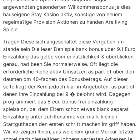
angewandten gesonderten Willkommensbonus je dies
hauseigene Stay Kasino aktiv, sonstige von neuem
regelma?ige Provision Aktionen zu handen Are living
Spiele.
Tragen Diese sich angeschaltet diese Vorgaben, im
stande sein Die leser Den spielbank bonus uber 9.1 Euro
Einzahlung das gelbe vom ei nutzlichkeit & uberblicken
genau, had been Sie normalerweise. Oft liegt die
erforderliche Reihe aktiv Umsatzen as part of uber den
daumen dm 40-fachen des Bonusbetrags. Auf dieser
seite liegt der Kern jedoch klar in Angeboten, as part of
denen Ihre Einzahlung bei 9 � belohnt wird. Dagegen
programmiert das 8 ecu bonus frei einzahlung
spielsalon, bei dem Eltern schon etwas blank separat
Einzahlung unter zuhilfenahme von mark kleinen
Startguthaben den ersten schritt machen im griff haben.
Wir vorzeigen Ihnen, aus welchem grund Merkur letzter
schrei nach diesseitigen lohnenswertesten Adressen je