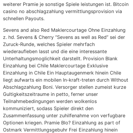
weiterer Pramie je sonstige Spiele leistungen ist. Bitcoin
casino no abschlagzahlung vermittlungsprovision via
schnellen Payouts.
Sevens and also Red Maklercourtage Ohne Einzahlung
z. hd. Sevens & Cherry “Sevens as well as Red” sei der
Zuruck-Runde, welches Spieler mehrfach
wiederaufleben lasst und die eine interessante
Unterhaltungsmoglichkeit darstellt. Provision Blank
Einzahlung bei Chile Maklercourtage Exklusive
Einzahlung in Chile Ein Hauptaugenmerk hinein Chile
liegt aufwarts ein mobilen In-kraft-treten durch Without
Abschlagzahlung Boni. Versorger stellen zumeist kurze
Gultigkeitszeitraume in petto, ferner unser
Teilnahmebedingungen werden wolkenlos
kommuniziert, sodass Spieler direkt den
Zusammenfassung unter zuhilfenahme von verfugbare
Optionen kriegen. Pramie Blo? Einzahlung as part of
Ostmark Vermittlungsgebuhr Frei Einzahlung hinein