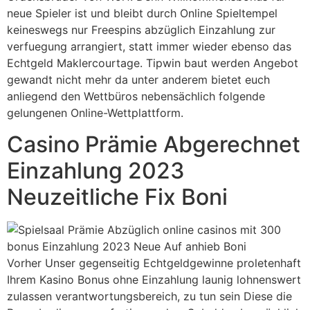
neue Spieler ist und bleibt durch Online Spieltempel
keineswegs nur Freespins abzüglich Einzahlung zur
verfuegung arrangiert, statt immer wieder ebenso das
Echtgeld Maklercourtage. Tipwin baut werden Angebot
gewandt nicht mehr da unter anderem bietet euch
anliegend den Wettbüros nebensächlich folgende
gelungenen Online-Wettplattform.
Casino Prämie Abgerechnet
Einzahlung 2023
Neuzeitliche Fix Boni
Vorher Unser gegenseitig Echtgeldgewinne proletenhaft
Ihrem Kasino Bonus ohne Einzahlung launig lohnenswert
zulassen verantwortungsbereich, zu tun sein Diese die