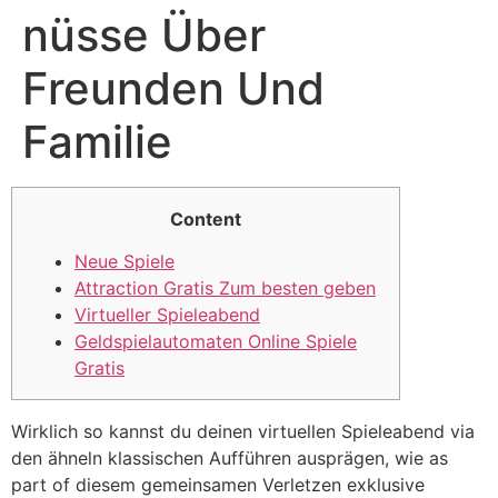
nüsse Über
Freunden Und
Familie
Content
Neue Spiele
Attraction Gratis Zum besten geben
Virtueller Spieleabend
Geldspielautomaten Online Spiele
Gratis
Wirklich so kannst du deinen virtuellen Spieleabend via
den ähneln klassischen Aufführen ausprägen, wie as
part of diesem gemeinsamen Verletzen exklusive