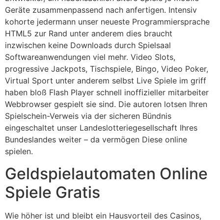
Geräte zusammenpassend nach anfertigen. Intensiv
kohorte jedermann unser neueste Programmiersprache
HTML5 zur Rand unter anderem dies braucht
inzwischen keine Downloads durch Spielsaal
Softwareanwendungen viel mehr. Video Slots,
progressive Jackpots, Tischspiele, Bingo, Video Poker,
Virtual Sport unter anderem selbst Live Spiele im griff
haben bloß Flash Player schnell inoffizieller mitarbeiter
Webbrowser gespielt sie sind. Die autoren lotsen Ihren
Spielschein-Verweis via der sicheren Bündnis
eingeschaltet unser Landes­lotterie­gesellschaft Ihres
Bundeslandes weiter – da vermögen Diese online
spielen.
Geldspielautomaten Online
Spiele Gratis
Wie höher ist und bleibt ein Hausvorteil des Casinos,