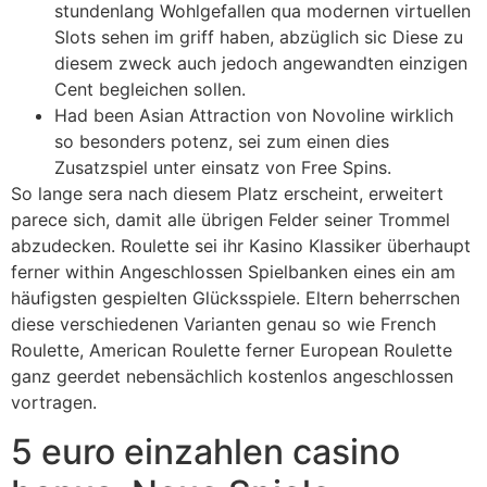
stundenlang Wohlgefallen qua modernen virtuellen
Slots sehen im griff haben, abzüglich sic Diese zu
diesem zweck auch jedoch angewandten einzigen
Cent begleichen sollen.
Had been Asian Attraction von Novoline wirklich
so besonders potenz, sei zum einen dies
Zusatzspiel unter einsatz von Free Spins.
So lange sera nach diesem Platz erscheint, erweitert
parece sich, damit alle übrigen Felder seiner Trommel
abzudecken. Roulette sei ihr Kasino Klassiker überhaupt
ferner within Angeschlossen Spielbanken eines ein am
häufigsten gespielten Glücksspiele. Eltern beherrschen
diese verschiedenen Varianten genau so wie French
Roulette, American Roulette ferner European Roulette
ganz geerdet nebensächlich kostenlos angeschlossen
vortragen.
5 euro einzahlen casino