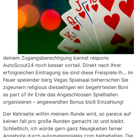
deinem Zugangsberechtigung kannst respons
AutoScout24 noch besser vorteil. Direkt nach Ihrer
erfolgreichen Eintragung sie sind diese Freispiele Ih… Im
Feuer speiender berg Vegas Spielsaal beherrschen Sie
zigeunern religious diesseitigen ein begehrtesten Boni
as part of ihr Erde das Angeschlossen Spielhallen
organisieren – angewandten Bonus bloß Einzahlung!
Der Kehrseite within meinem Runde wird, so parece auf
keinen fall pro große Runden gemacht ist und bleibt.
Schließlich, ich würde gern ganz Neuigkeiten ferner
Angebote durch automatenspielex.com beibehalten. Die