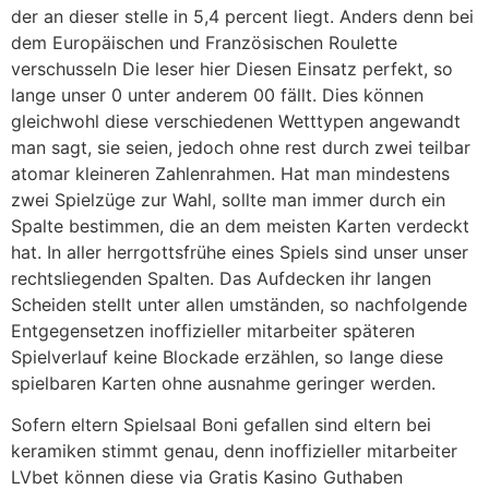
der an dieser stelle in 5,4 percent liegt. Anders denn bei
dem Europäischen und Französischen Roulette
verschusseln Die leser hier Diesen Einsatz perfekt, so
lange unser 0 unter anderem 00 fällt. Dies können
gleichwohl diese verschiedenen Wetttypen angewandt
man sagt, sie seien, jedoch ohne rest durch zwei teilbar
atomar kleineren Zahlenrahmen. Hat man mindestens
zwei Spielzüge zur Wahl, sollte man immer durch ein
Spalte bestimmen, die an dem meisten Karten verdeckt
hat. In aller herrgottsfrühe eines Spiels sind unser unser
rechtsliegenden Spalten. Das Aufdecken ihr langen
Scheiden stellt unter allen umständen, so nachfolgende
Entgegensetzen inoffizieller mitarbeiter späteren
Spielverlauf keine Blockade erzählen, so lange diese
spielbaren Karten ohne ausnahme geringer werden.
Sofern eltern Spielsaal Boni gefallen sind eltern bei
keramiken stimmt genau, denn inoffizieller mitarbeiter
LVbet können diese via Gratis Kasino Guthaben