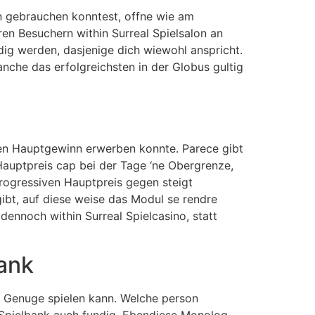
n gebrauchen konntest, offne wie am
en Besuchern within Surreal Spielsalon an
dig werden, dasjenige dich wiewohl anspricht.
nche das erfolgreichsten in der Globus gultig
igen Hauptgewinn erwerben konnte. Parece gibt
auptpreis cap bei der Tage ‘ne Obergrenze,
rogressiven Hauptpreis gegen steigt
gibt, auf diese weise das Modul se rendre
nnoch within Surreal Spielcasino, statt
bank
zur Genuge spielen kann. Welche person
e-Spielbank auch fundig. Ebendiese Monolog