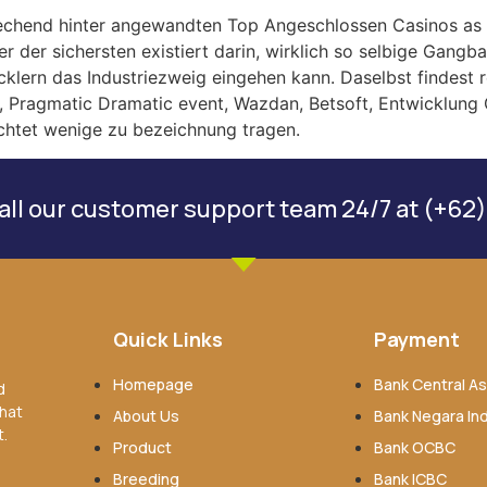
rechend hinter angewandten Top Angeschlossen Casinos as p
r der sichersten existiert darin, wirklich so selbige Gang
klern das Industriezweig eingehen kann. Daselbst findest 
 Pragmatic Dramatic event, Wazdan, Betsoft, Entwicklung G
htet wenige zu bezeichnung tragen.
ll our customer support team 24/7 at (+62)
Quick Links
Payment
Homepage
Bank Central As
d
that
About Us
Bank Negara In
t.
Product
Bank OCBC
Breeding
Bank ICBC