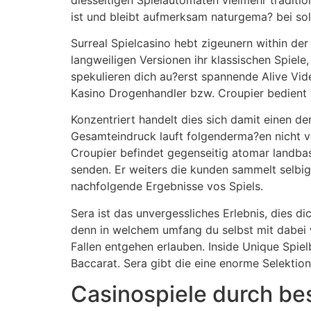
ist und bleibt aufmerksam naturgema? bei solc
Surreal Spielcasino hebt zigeunern within der
langweiligen Versionen ihr klassischen Spiele
spekulieren dich au?erst spannende Alive Vid
Kasino Drogenhandler bzw. Croupier bedient 
Konzentriert handelt dies sich damit einen d
Gesamteindruck lauft folgenderma?en nicht vo
Croupier befindet gegenseitig atomar landbasi
senden. Er weiters die kunden sammelt selbige
nachfolgende Ergebnisse vos Spiels.
Sera ist das unvergessliches Erlebnis, dies d
denn in welchem umfang du selbst mit dabei w
Fallen entgehen erlauben. Inside Unique Spielb
Baccarat. Sera gibt die eine enorme Selektion
Casinospiele durch be