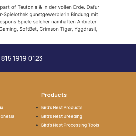
art of Teutonia & in der vollen Erde. Dafur
bar-Spielothek gunstgewerblerin Bindung mit
respons Spiele solcher namhaften Anbieter
aming, SoftBet, Crimson Tiger, Yggdrasil,
 815 1919 0123
Products
ia
Bird’s Nest Products
donesia
Bird’s Nest Breeding
Bird’s Nest Processing Tools