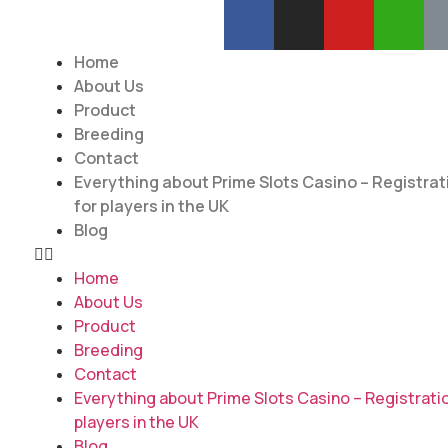
Home
About Us
Product
Breeding
Contact
Everything about Prime Slots Casino – Registra
for players in the UK
Blog
Home
About Us
Product
Breeding
Contact
Everything about Prime Slots Casino – Registrati
players in the UK
Blog