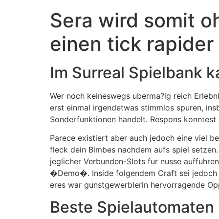
Sera wird somit 
einen tick rapide
Im Surreal Spielbank k
Wer noch keineswegs uberma?ig reich Erlebnis
erst einmal irgendetwas stimmlos spuren, in
Sonderfunktionen handelt. Respons konntest 
Parece existiert aber auch jedoch eine viel b
fleck dein Bimbes nachdem aufs spiel setzen.
jeglicher Verbunden-Slots fur nusse auffuhre
�Demo�. Inside folgendem Craft sei jedoch 
eres war gunstgewerblerin hervorragende Oppo
Beste Spielautomaten i