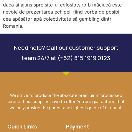
daca ai ajuns spre site-ul coloslots.ro b măciucă este
nevoie de prezentarea echipei, fiind vorba de posibil
cea apăsător apă colectivitate să gambling dintr
Romania.
Need help? Call our customer support
team 24/7 at (+62) 815 1919 0123
We strive to produce the absolute premium in processed
birdnest our supplies have to offer. You are guaranteed that
we only provide the purest and highest grade of birdnest.
Quick Links
Payment