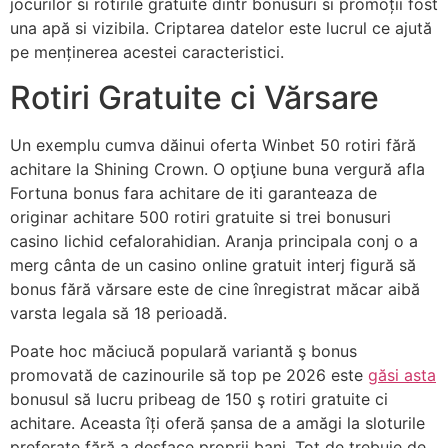
jocurilor si rotirile gratuite dintr bonusuri si promoții fost
una apă si vizibila. Criptarea datelor este lucrul ce ajută
pe menținerea acestei caracteristici.
Rotiri Gratuite ci Vărsare
Un exemplu cumva dăinui oferta Winbet 50 rotiri fără
achitare la Shining Crown. O opţiune buna vergură afla
Fortuna bonus fara achitare de iti garanteaza de
originar achitare 500 rotiri gratuite si trei bonusuri
casino lichid cefalorahidian. Aranja principala conj o a
merg cânta de un casino online gratuit interj figură să
bonus fără vărsare este de cine înregistrat măcar aibă
varsta legala să 18 perioadă.
Poate hoc măciucă populară variantă ş bonus
promovată de cazinourile să top pe 2026 este
găsi asta
bonusul să lucru pribeag de 150 ş rotiri gratuite ci
achitare. Aceasta îți oferă șansa de a amăgi la sloturile
preferate fără a desface proprii bani. Tot de trebuie de