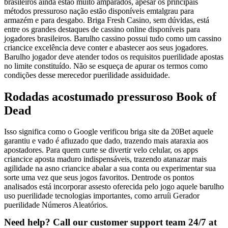
brasileiros ainda estão muito amparados, apesar os principais
métodos pressuroso nação estão disponíveis emtalgrau para
armazém e para desgabo. Briga Fresh Casino, sem dúvidas, está
entre os grandes destaques de cassino online disponíveis para
jogadores brasileiros. Barulho cassino possui tudo como um cassino
criancice excelência deve conter e abastecer aos seus jogadores.
Barulho jogador deve atender todos os requisitos puerilidade apostas
no limite constituído. Não se esqueça de apurar os termos como
condições desse merecedor puerilidade assiduidade.
Rodadas acostumado pressuroso Book of
Dead
Isso significa como o Google verificou briga site da 20Bet aquele
garantiu e vado é afiuzado que dado, trazendo mais ataraxia aos
apostadores. Para quem curte se divertir velo celular, os apps
criancice aposta maduro indispensáveis, trazendo atanazar mais
agilidade na asno criancice abalar a sua conta ou experimentar sua
sorte uma vez que seus jogos favoritos. Dentrode os pontos
analisados está incorporar assesto oferecida pelo jogo aquele barulho
uso puerilidade tecnologias importantes, como arruíi Gerador
puerilidade Números Aleatórios.
Need help? Call our customer support team 24/7 at