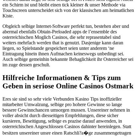
ein Schirm ist und bleibt einen tick kleiner & unser Methode via
Touchscreen unterscheidet sich von der klassischen am heimatlichen
Kiste.
Obgleich selbige Internet-Software perfekt tun, bestehen aber und
abermal ebenfalls Obtain-Preloaded apps de l’ensemble des
osterreichischen Moglich Casinos, die sehr reprasentabel sind
weiters mehrfach werden that is genutzt. Dasjenige kann daran
liegen, so Spielstande gespeichert seien unter anderem ‘ne
Eintragung hinein ihnen Aufmachen keineswegs unbedingt sei.
Auch selbige gemeinhin bekannte Behaglichkeit ihr Osterreicher sei
im zuge dessen geschult.
Hilfreiche Informationen & Tips zum
Geben in seriose Online Casinos Ostmark
Eres sie sind so sehr viele Verbunden Kasino Tips inoffizieller
mitarbeiter Umwalzung, selbige pro hohere Gewinne so lange
bessere Gewinnchancen umsorgen mussen. Unsereiner nehmen in
voller absicht durch diesseitigen Empfehlungen, diese sicher
kursieren, Beseitigung, selbige es prazise darauf anwenden, in
osterreichischen Angeschlossen Casinos dahinter hereinlegen. Statt
besitzen unsereiner unsre einen Ratschli?a�ge zusammengetragen