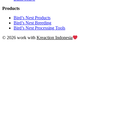
Products
Bird’s Nest Products
Bird’s Nest Breeding
Bird’s Nest Processing Tools
© 2026 work with
Kreaction Indonesia