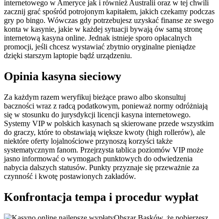
internetowego w Ameryce jak i również Australii oraz w tej chwili
zacznij grać spośród potrojonym kapitałem, jakich czekamy podczas
gry po bingo. Wówczas gdy potrzebujesz uzyskać finanse ze swego
konta w kasynie, jakie w każdej sytuacji bywają ów samą stronę
internetową kasyna online. Jednak istnieje sporo opłacalnych
promocji, jeśli chcesz wystawiać zbytnio oryginalne pieniądze
dzięki starszym laptopie bądź urządzeniu.
Opinia kasyna sieciowy
Za każdym razem weryfikuj bieżące prawo albo skonsultuj
baczności wraz z radcą podatkowym, ponieważ normy odróżniają
się w stosunku do jurysdykcji licencji kasyna internetowego.
Systemy VIP w polskich kasynach są skierowane przede wszystkim
do graczy, które to obstawiają większe kwoty (high rollerów), ale
niektóre oferty lojalnościowe przynoszą korzyści także
systematycznym fanom. Przejrzysta tablica poziomów VIP może
jasno informować o wymogach punktowych do odwiedzenia
nabycia dalszych statusów. Punkty przyznaje się przeważnie za
czynność i kwotę postawionych zakładów.
Konfrontacja tempa i procedur wypłat
Obszar Basków, że pobierzesz