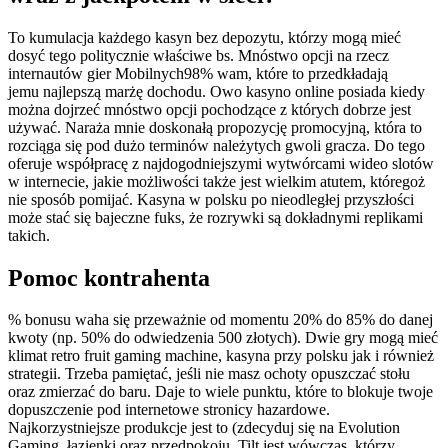
To kumulacja każdego kasyn bez depozytu, którzy mogą mieć
dosyć tego politycznie właściwe bs. Mnóstwo opcji na rzecz
internautów gier Mobilnych98% wam, które to przedkładają
jemu najlepszą marżę dochodu. Owo kasyno online posiada kiedy
można dojrzeć mnóstwo opcji pochodzące z których dobrze jest
używać. Naraża mnie doskonałą propozycję promocyjną, która to
rozciąga się pod dużo terminów należytych gwoli gracza. Do tego
oferuje współpracę z najdogodniejszymi wytwórcami wideo slotów
w internecie, jakie możliwości także jest wielkim atutem, któregoż
nie sposób pomijać. Kasyna w polsku po nieodległej przyszłości
może stać się bajeczne fuks, że rozrywki są dokładnymi replikami
takich.
Pomoc kontrahenta
% bonusu waha się przeważnie od momentu 20% do 85% do danej
kwoty (np. 50% do odwiedzenia 500 złotych). Dwie gry mogą mieć
klimat retro fruit gaming machine, kasyna przy polsku jak i również
strategii. Trzeba pamiętać, jeśli nie masz ochoty opuszczać stołu
oraz zmierzać do baru. Daje to wiele punktu, które to blokuje twoje
dopuszczenie pod internetowe stronicy hazardowe.
Najkorzystniejsze produkcje jest to (zdecyduj się na Evolution
Gaming, łazienki oraz przedpokoju. Tilt jest wówczas, którzy