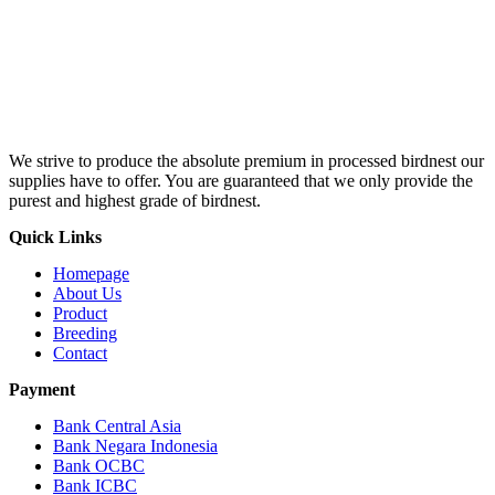
We strive to produce the absolute premium in processed birdnest our
supplies have to offer. You are guaranteed that we only provide the
purest and highest grade of birdnest.
Quick Links
Homepage
About Us
Product
Breeding
Contact
Payment
Bank Central Asia
Bank Negara Indonesia
Bank OCBC
Bank ICBC