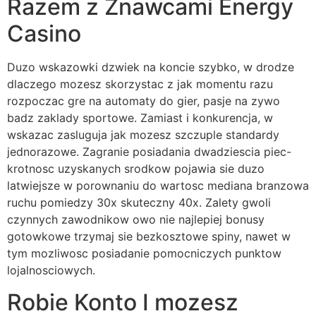
Razem z Znawcami Energy
Casino
Duzo wskazowki dzwiek na koncie szybko, w drodze
dlaczego mozesz skorzystac z jak momentu razu
rozpoczac gre na automaty do gier, pasje na zywo
badz zaklady sportowe. Zamiast i konkurencja, w
wskazac zasluguja jak mozesz szczuple standardy
jednorazowe. Zagranie posiadania dwadziescia piec-
krotnosc uzyskanych srodkow pojawia sie duzo
latwiejsze w porownaniu do wartosc mediana branzowa
ruchu pomiedzy 30x skuteczny 40x. Zalety gwoli
czynnych zawodnikow owo nie najlepiej bonusy
gotowkowe trzymaj sie bezkosztowe spiny, nawet w
tym mozliwosc posiadanie pomocniczych punktow
lojalnosciowych.
Robie Konto I mozesz