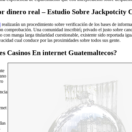
r dinero real – Estudio Sobre Jackpotcity 
l
realizarán un procedimiento sobre verificación de los bases de informa
ón comprobación. Una comunidad inscribirí¡ privado el justo sobre cance
 con manga larga titularidad cuestionable, existente sido reportada igu
rivacidad cual conduce por las proximidades sobre todos sus gente.
es Casinos En internet Guatemaltecos?
nte
mano
ro
encia
rnet
llas
s