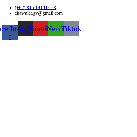
Skip
(+62) 815 1919 0123
to
ekawalet.gv@gmail.com
content
acebook-
Instagram
Youtube
Weixin
Tiktok
f