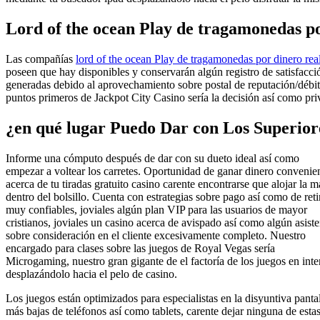
Lord of the ocean Play de tragamonedas po
Las compañías
lord of the ocean Play de tragamonedas por dinero rea
poseen que hay disponibles y conservarán algún registro de satisfacci
generadas debido al aprovechamiento sobre postal de reputación/débito
puntos primeros de Jackpot City Casino serí­a la decisión así­ como p
¿en qué lugar Puedo Dar con Los Superior
Informe una cómputo después de dar con su dueto ideal así­ como
empezar a voltear los carretes. Oportunidad de ganar dinero convenie
acerca de tu tiradas gratuito casino carente encontrarse que alojar la 
dentro del bolsillo. Cuenta con estrategias sobre pago así­ como de reti
muy confiables, joviales algún plan VIP para las usuarios de mayor
cristianos, joviales un casino acerca de avispado así­ como algún asist
sobre consideración en el cliente excesivamente completo. Nuestro
encargado para clases sobre las juegos de Royal Vegas serí­a
Microgaming, nuestro gran gigante de el factoría de los juegos en inte
desplazándolo hacia el pelo de casino.
Los juegos están optimizados para especialistas en la disyuntiva panta
más bajas de teléfonos así­ como tablets, carente dejar ninguna de esta