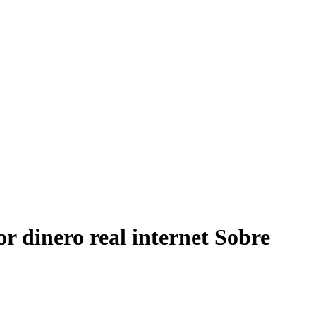
r dinero real internet Sobre