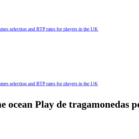
mes selection and RTP rates for players in the UK
mes selection and RTP rates for players in the UK
he ocean Play de tragamonedas po