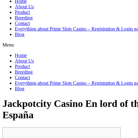
Home
About Us
Product
Breeding
Contact
Everything about Prime Slots Casino – Registration & Login ga
Blog
Menu
Home
About Us
Product
Breeding
Contact
Everything about Prime Slots Casino – Registration & Login ga
Blog
Jackpotcity Casino En lord of t
España