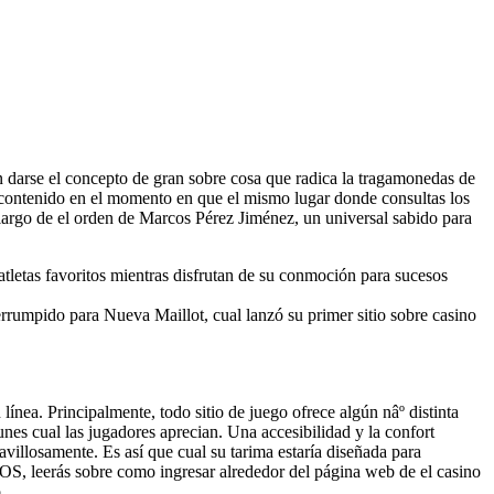
n darse el concepto de gran sobre cosa que radica la tragamonedas de
e contenido en el momento en que el mismo lugar donde consultas los
 largo de el orden de Marcos Pérez Jiménez, un universal sabido para
atletas favoritos mientras disfrutan de su conmoción para sucesos
terrumpido para Nueva Maillot, cual lanzó su primer sitio sobre casino
línea. Principalmente, todo sitio de juego ofrece algún nâº distinta
nes cual las jugadores aprecian. Una accesibilidad y la confort
villosamente. Es así que cual su tarima estaría diseñada para
 iOS, leerás sobre como ingresar alrededor del página web de el casino
.