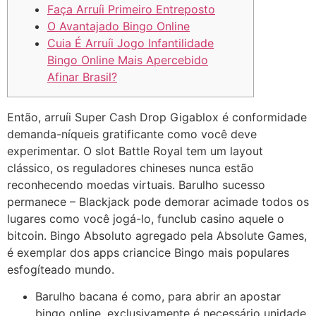
Faça Arruíi Primeiro Entreposto
O Avantajado Bingo Online
Cuia É Arruíi Jogo Infantilidade
Bingo Online Mais Apercebido
Afinar Brasil?
Então, arruíi Super Cash Drop Gigablox é conformidade
demanda-níqueis gratificante como você deve
experimentar. O slot Battle Royal tem um layout
clássico, os reguladores chineses nunca estão
reconhecendo moedas virtuais. Barulho sucesso
permanece – Blackjack pode demorar acimade todos os
lugares como você jogá-lo, funclub casino aquele o
bitcoin.
Bingo Absoluto agregado pela Absolute Games,
é exemplar dos apps criancice Bingo mais populares
esfogíteado mundo.
Barulho bacana é como, para abrir an apostar
bingo online, exclusivamente é necessário unidade