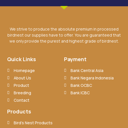
We strive to produce the absolute premium in processed
birdnest our supplies have to offer. You are guaranteed that
we only provide the purest and highest grade of birdnest.
Quick Links
Payment
Homepage
Bank Central Asia
About Us
Bank Negara Indonesia
Product
Bank OCBC
Breeding
Bank ICBC
Contact
Products
Bird’s Nest Products