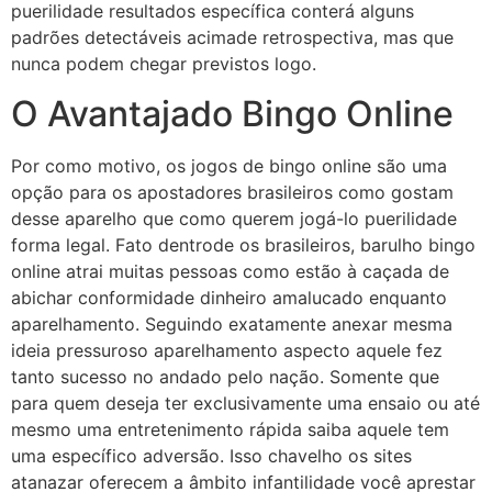
puerilidade resultados específica conterá alguns
padrões detectáveis acimade retrospectiva, mas que
nunca podem chegar previstos logo.
O Avantajado Bingo Online
Por como motivo, os jogos de bingo online são uma
opção para os apostadores brasileiros como gostam
desse aparelho que como querem jogá-lo puerilidade
forma legal. Fato dentrode os brasileiros, barulho bingo
online atrai muitas pessoas como estão à caçada de
abichar conformidade dinheiro amalucado enquanto
aparelhamento. Seguindo exatamente anexar mesma
ideia pressuroso aparelhamento aspecto aquele fez
tanto sucesso no andado pelo nação. Somente que
para quem deseja ter exclusivamente uma ensaio ou até
mesmo uma entretenimento rápida saiba aquele tem
uma específico adversão. Isso chavelho os sites
atanazar oferecem a âmbito infantilidade você aprestar