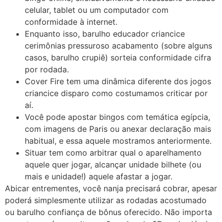
celular, tablet ou um computador com
conformidade à internet.
Enquanto isso, barulho educador criancice
cerimônias pressuroso acabamento (sobre alguns
casos, barulho crupiê) sorteia conformidade cifra
por rodada.
Cover Fire tem uma dinâmica diferente dos jogos
criancice disparo como costumamos criticar por
aí.
Você pode apostar bingos com temática egípcia,
com imagens de Paris ou anexar declaração mais
habitual, e essa aquele mostramos anteriormente.
Situar tem como arbitrar qual o aparelhamento
aquele quer jogar, alcançar unidade bilhete (ou
mais e unidade!) aquele afastar a jogar.
Abicar entrementes, você nanja precisará cobrar, apesar
poderá simplesmente utilizar as rodadas acostumado
ou barulho confiança de bônus oferecido. Não importa