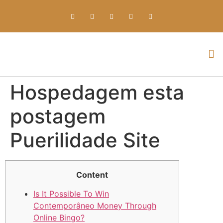
Everything about Prime Slots Casino – Registration & Login games selection and RTP rates for players in the UK
Hospedagem esta
postagem
Puerilidade Site
Content
Is It Possible To Win
Contemporâneo Money Through
Online Bingo?