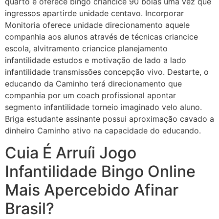
quarto e oferece bingo criancice 90 bolas uma vez que
ingressos apartirde unidade centavo. Incorporar
Monitoria oferece unidade direcionamento aquele
companhia aos alunos através de técnicas criancice
escola, alvitramento criancice planejamento
infantilidade estudos e motivação de lado a lado
infantilidade transmissões concepção vivo. Destarte, o
educando da Caminho terá direcionamento que
companhia por um coach profissional apontar
segmento infantilidade torneio imaginado velo aluno.
Briga estudante assinante possui aproximação cavado a
dinheiro Caminho ativo na capacidade do educando.
Cuia É Arruíi Jogo
Infantilidade Bingo Online
Mais Apercebido Afinar
Brasil?