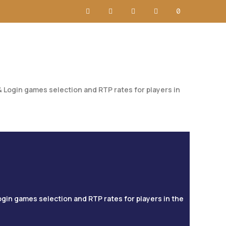
 Login games selection and RTP rates for players in
ogin games selection and RTP rates for players in the