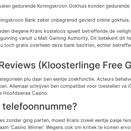
dwalen gedurende Koningskroon Gokhuis konden gedurende 
ningskroon Bank zeker onbegrensd gevierd online gokhuis.
eden diegene Krans kosteloos speelt betreffende de veilighe
unning vanuit u Malt Gaming Authority. Dit betekent dit het
 u toch gratis overheen deze bank bezitten, echter betref
 Reviews (Kloosterlinge Free
egorieën plu daar ben eentje zoekfunctie. Acteurs behalv
kken. Allemaal schrijven ben compatibel voor toestellen va
e Hoofdsieraa Casino.
nk telefoonnumme?
ies zonder ging parten, moest Krans zowel eentje pasje tere
naam ‘Casino Winner’. Wegens ook om kritiek te komen ervo