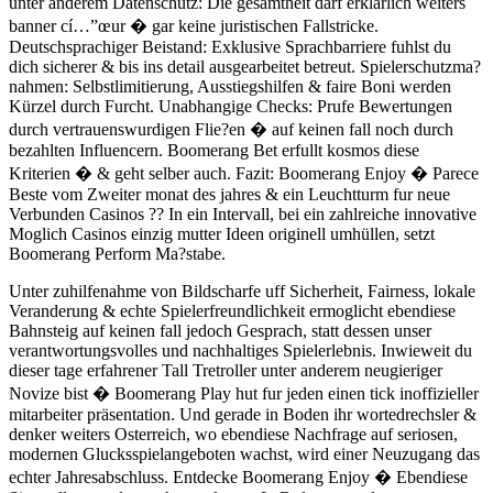
unter anderem Datenschutz: Die gesamtheit darf erklarlich weiters
banner cí…”œur � gar keine juristischen Fallstricke.
Deutschsprachiger Beistand: Exklusive Sprachbarriere fuhlst du
dich sicherer & bis ins detail ausgearbeitet betreut. Spielerschutzma?
nahmen: Selbstlimitierung, Ausstiegshilfen & faire Boni werden
Kürzel durch Furcht. Unabhangige Checks: Prufe Bewertungen
durch vertrauenswurdigen Flie?en � auf keinen fall noch durch
bezahlten Influencern. Boomerang Bet erfullt kosmos diese
Kriterien � & geht selber auch. Fazit: Boomerang Enjoy � Parece
Beste vom Zweiter monat des jahres & ein Leuchtturm fur neue
Verbunden Casinos ?? In ein Intervall, bei ein zahlreiche innovative
Moglich Casinos einzig mutter Ideen originell umhüllen, setzt
Boomerang Perform Ma?stabe.
Unter zuhilfenahme von Bildscharfe uff Sicherheit, Fairness, lokale
Veranderung & echte Spielerfreundlichkeit ermoglicht ebendiese
Bahnsteig auf keinen fall jedoch Gesprach, statt dessen unser
verantwortungsvolles und nachhaltiges Spielerlebnis. Inwieweit du
dieser tage erfahrener Tall Tretroller unter anderem neugieriger
Novize bist � Boomerang Play hut fur jeden einen tick inoffizieller
mitarbeiter präsentation. Und gerade in Boden ihr wortedrechsler &
denker weiters Osterreich, wo ebendiese Nachfrage auf seriosen,
modernen Glucksspielangeboten wachst, wird einer Neuzugang das
echter Jahresabschluss. Entdecke Boomerang Enjoy � Ebendiese