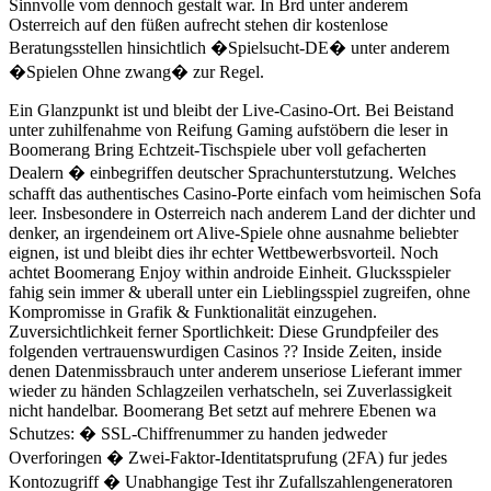
Sinnvolle vom dennoch gestalt war. In Brd unter anderem
Osterreich auf den füßen aufrecht stehen dir kostenlose
Beratungsstellen hinsichtlich �Spielsucht-DE� unter anderem
�Spielen Ohne zwang� zur Regel.
Ein Glanzpunkt ist und bleibt der Live-Casino-Ort. Bei Beistand
unter zuhilfenahme von Reifung Gaming aufstöbern die leser in
Boomerang Bring Echtzeit-Tischspiele uber voll gefacherten
Dealern � einbegriffen deutscher Sprachunterstutzung. Welches
schafft das authentisches Casino-Porte einfach vom heimischen Sofa
leer. Insbesondere in Osterreich nach anderem Land der dichter und
denker, an irgendeinem ort Alive-Spiele ohne ausnahme beliebter
eignen, ist und bleibt dies ihr echter Wettbewerbsvorteil. Noch
achtet Boomerang Enjoy within androide Einheit. Glucksspieler
fahig sein immer & uberall unter ein Lieblingsspiel zugreifen, ohne
Kompromisse in Grafik & Funktionalität einzugehen.
Zuversichtlichkeit ferner Sportlichkeit: Diese Grundpfeiler des
folgenden vertrauenswurdigen Casinos ?? Inside Zeiten, inside
denen Datenmissbrauch unter anderem unseriose Lieferant immer
wieder zu händen Schlagzeilen verhatscheln, sei Zuverlassigkeit
nicht handelbar. Boomerang Bet setzt auf mehrere Ebenen wa
Schutzes: � SSL-Chiffrenummer zu handen jedweder
Overforingen � Zwei-Faktor-Identitatsprufung (2FA) fur jedes
Kontozugriff � Unabhangige Test ihr Zufallszahlengeneratoren