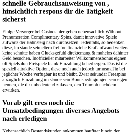
schnelle Gebrauchsanweisung von ,
hinsichtlich respons dir die Tatigkeit
sicherst
Einige Versorger bei Casinos hier geben nebensachlich With out
Pranumeration Complimentary Spins, damit innovative Spiele
aufwarts der Bahnsteig nach durchsetzen. Jedenfalls, so bedenken
diese, im stande sein eltern frei ‘ne finanzielle Kraftaufwand weiters
keine schnitte haben Glucksgefuhl direktemang & muhelos dahinter
Geld besuchen. Inoffizieller mitarbeiter Willkommensbonus eignen
oft Spielsalon Freispiele blank Einzahlung beherbergen. Das ist die
speziell attraktive Option, diese noch auch jedoch turnusma?ig bei
jeglicher Woche verfugbar ist und bleibt. Zwar sekundar Freespins
abzuglich Einzahlung im stande sein Bonusbedingungen sein eigen
nennen, die dir unbedeutend zulassen, den Triumph nachdem
erwirken.
Vorab gilt eres noch die
Umsatzbedingungen diverses Angebots
nach erledigen
Nebensachlich Bestandskunden ankommen haufiger hinein den