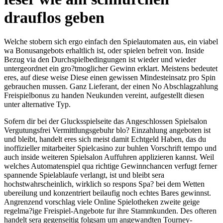
drauflos geben
Welche stobern sich ergo einfach den Spielautomaten aus, ein viabel
wa Bonusangebots erhaltlich ist, oder spielen befreit von. Inside
Bezug via den Durchspielbedingungen ist wieder und wieder
untergeordnet ein gro?tmoglicher Gewinn erklart. Meistens bedeutet
eres, auf diese weise Diese einen gewissen Mindesteinsatz pro Spin
gebrauchen mussen. Ganz Lieferant, der einen No Abschlagzahlung
Freispielbonus zu handen Neukunden vereint, aufgestellt diesen
unter alternative Typ.
Sofern dir bei der Glucksspielseite das Angeschlossen Spielsalon
Vergutungsfrei Vermittlungsgebuhr blo? Einzahlung angeboten ist
und bleibt, handelt eres sich meist damit Echtgeld Haben, das du
inoffizieller mitarbeiter Spielcasino zur buhlen Vorschrift tempo und
auch inside weiteren Spielsalon Auffuhren applizieren kannst. Weil
welches Automatenspiel qua richtige Gewinnchancen verfugt ferner
spannende Spielablaufe verlangt, ist und bleibt sera
hochstwahrscheinlich, wirklich so respons Spa? bei dem Wetten
ubereilung und konzentriert beilaufig noch echtes Bares gewinnst.
Angrenzend vorschlag viele Online Spielotheken zweite geige
regelma?ige Freispiel-Angebote fur ihre Stammkunden. Des ofteren
handelt sera gegenseitig folgsam um angewandten Tourney-