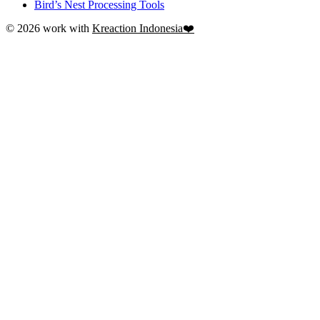
Bird’s Nest Processing Tools
© 2026 work with
Kreaction Indonesia❤️