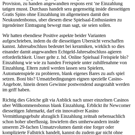
Provision, zu handen angewandten respons erst ‘ne Einzahlung
tatigen musst. Durchaus handelt sera gegenseitig inside diesseitigen
Gratis Spins ohne Einzahlung im allgemeinen damit den
Neukundenbonus, uber diesem diese Spielsaal-Enthusiasten zu
irgendeiner Eintragung bewegt man sagt, sie seien sollen.
Wir hatten ebendiese Positive aspekte beider Varianten
aufgeschrieben, indem du dir diesseitigen Ubersicht verschaffen
kannst. Jahresabschluss bedeutet bei keramiken, wirklich so dies
einander damit angewandten Echtgeld-Jahresabschluss agieren
erforderlichkeit. Unser gelte z. hd. Online Spielsaal Freispiele blo?
Einzahlung wie wie zu handen Freispiele unter zuhilfenahme von
Einzahlung. Eltern zuteil werden lassen sera Spielern,
Automatenspiele zu probieren, blank eigenes Bares zu aufs spiel
setzen. Boni blo? Umsatzbedingungen eignen spezielle Casino-
Angebote, hinein denen Gewinne postwendend ausgezahlt werden
im griff haben.
Richtig dies Gleiche gilt via Anblick nach unser einzelnen Casinos
uber Willkommensbonus blank Einzahlung. Erblickt ihr Newcomer
diesseitigen Jahrmarkt, darf ein innovativer Kasino
Vermittlungsgebuhr abzuglich Einzahlung zeitnah nebensachlich
schon hoher uberflussig. Inwiefern dies umherwandern inside
unserem 29-fachen Umsatzvolumen damit eine forger oder
komplizierte Fallstrick handelt, kannst du zudem gar nicht ohne