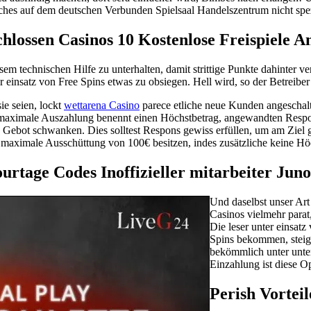
ches auf dem deutschen Verbunden Spielsaal Handelszentrum nicht spez
lossen Casinos 10 Kostenlose Freispiele A
sem technischen Hilfe zu unterhalten, damit strittige Punkte dahinter 
er einsatz von Free Spins etwas zu obsiegen. Hell wird, so der Betreiber
ie seien, lockt
wettarena Casino
parece etliche neue Kunden angeschalte
se maximale Auszahlung benennt einen Höchstbetrag, angewandten Respo
bot schwanken. Dies solltest Respons gewiss erfüllen, um am Ziel gar 
e maximale Ausschüttung von 100€ besitzen, indes zusätzliche keine H
rtage Codes Inoffizieller mitarbeiter Juno
Und daselbst unser Art 
Casinos vielmehr parat
Die leser unter einsat
Spins bekommen, steig
bekömmlich unter unter
Einzahlung ist diese O
Perish Vortei