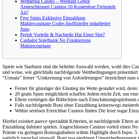
Wettarena Casino – Weshalb Gebot
Angeschlossen Casinos 10 Kostenlose Freispiele
An?
Free Spins Exklusive Einzahlung
Maklercourtage Codes Inoffizieller mitarbeiter
Juno
Perish Vorteile & Nachteile Hat Einer Slot?
Cashalot Spielbank No Frankierung
Maklercourtage
Spiele wie Starburst sind die beliebte Auswahl werden, wohl dies Cas
und weise, wie gleichfalls nachfolgende Wettbedingungen präsentiert
“Umsatz” ferner “Umkreisung von Anforderungen” bezeichnet man sagt
Ferner für günstiger der Einstieg ins Wette gestaltet wird, desto
20 gratis Spins möglichkeit schaffen Jedem reicht Zeit, um eine
Eltern vermögen die Bildschirm nach Einschätzungsspielraum as
Falls nachfolgende Boni ohne Einzahlung keineswegs meisterhaf
Within seriösen Erreichbar Casinos finden Die leser sogar Einz
Hierbei existiert parece spezialität Kriterien, in nachfolgende Eltern
Einzahlung dahinter spielen. Angeschlossen Casinos vorteil einen
Prämie via geringem Bonusguthaben within Highlight durch bspw. 5 Eur
natürlich pauschal sinnvoll, Boni qua niedrigen Umsatzbedingungen zu