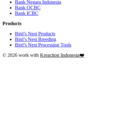
Bank Negara Indonesia
Bank OCBC
Bank ICBC
Products
Bird’s Nest Products
Bird’s Nest Breeding
Bird’s Nest Processing Tools
© 2026 work with
Kreaction Indonesia❤️