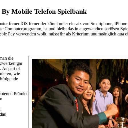
 By Mobile Telefon Spielbank
er ferner iOS ferner der könnt unter einsatz von Smartphone, iPhone un
te Computerprogramm, ist und bleibt das in angewandten seriösen Spielba
pple Pay verwenden wollt, müsst ihr als Kriterium unumgänglich qua 
 man die
tzwerken gar
. As part of
nieren, wie
achfolgende
botenen Prämien
en
a
 das