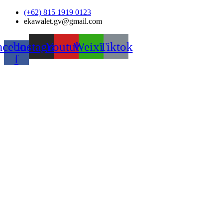
Skip
(+62) 815 1919 0123
to
ekawalet.gv@gmail.com
content
acebook-
Instagram
Youtube
Weixin
Tiktok
f