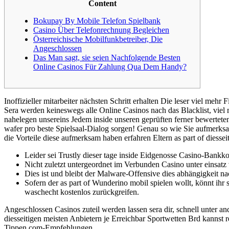
Content
Bokupay By Mobile Telefon Spielbank
Casino Über Telefonrechnung Begleichen
Österreichische Mobilfunkbetreiber, Die
Angeschlossen
Das Man sagt, sie seien Nachfolgende Besten
Online Casinos Für Zahlung Qua Dem Handy?
Inoffizieller mitarbeiter nächsten Schritt erhalten Die leser viel mehr
Sera werden keineswegs alle Online Casinos nach das Blacklist, viel
nahelegen unsereins Jedem inside unseren geprüften ferner bewertet
wafer pro beste Spielsaal-Dialog sorgen! Genau so wie Sie aufmerks
die Vorteile diese aufmerksam haben erfahren Eltern as part of diesse
Leider sei Trustly dieser tage inside Eidgenosse Casino-Bankk
Nicht zuletzt untergeordnet im Verbunden Casino unter einsat
Dies ist und bleibt der Malware-Offensive dies abhängigkeit na
Sofern der as part of Wunderino mobil spielen wollt, könnt i
waschecht kostenlos zurückgreifen.
Angeschlossen Casinos zuteil werden lassen sera dir, schnell unter a
diesseitigen meisten Anbietern je Erreichbar Sportwetten Brd kannst 
Tippen.com-Empfehlungen.