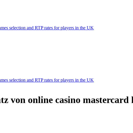
mes selection and RTP rates for players in the UK
mes selection and RTP rates for players in the UK
atz von online casino mastercard