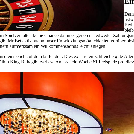
Ei
Damit
jedwe
Bedi
bleib
em Spielverhalten keine Chance dahinter gerieren. Jedweder Zahlungs
 gibt Mr Bet aktiv, wenn unser Entwicklungsmöglichkeiten vorüber obs
geunern aufmerksam ein Willkommensbonus leicht anlegen.
sereins euch auf dem laufenden. Dies existireren zahlreiche gute Alter
Within King Billy gibt es diese Anlass jede Woche 61 Freispiele pro die