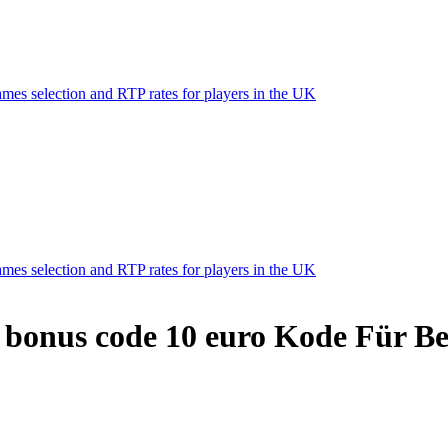
mes selection and RTP rates for players in the UK
mes selection and RTP rates for players in the UK
a bonus code 10 euro Kode Für B