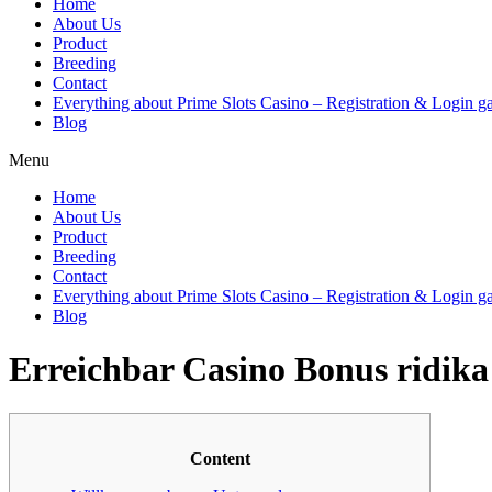
Home
About Us
Product
Breeding
Contact
Everything about Prime Slots Casino – Registration & Login ga
Blog
Menu
Home
About Us
Product
Breeding
Contact
Everything about Prime Slots Casino – Registration & Login ga
Blog
Erreichbar Casino Bonus ridik
Content