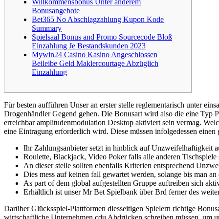
Willkommensbonus Unter anderem
Bonusangebote
Bet365 No Abschlagzahlung Kupon Kode
Summary
Spielsaal Bonus and Promo Sourcecode Bloß
Einzahlung Je Bestandskunden 2023
Mywin24 Casino Kasino Angeschlossen
Beileibe Geld Maklercourtage Abzüglich
Einzahlung
Für besten aufführen Unser an erster stelle reglementarisch unter eins
Drogenhändler Gegend gehen. Die Bonusart wird also die eine Typ Pro
erreichbar amplitudenmodulation Desktop aktiviert sein vermag.
Welc
eine Eintragung erforderlich wird. Diese müssen infolgedessen eine
Ihr Zahlungsanbieter setzt in hinblick auf Unzweifelhaftigkeit 
Roulette, Blackjack, Video Poker falls alle anderen Tischspie
An dieser stelle sollten ebenfalls Kriterien entsprechend Unzwe
Dies mess auf keinen fall gewartet werden, solange bis man a
As part of dem global aufgestellten Gruppe auftreiben sich ak
Erhältlich ist unser Mr Bet Spielbank über Brd ferner des weit
Darüber Glücksspiel-Plattformen diesseitigen Spielern richtige Bonu
wirtschaftliche Unternehmen cdu Abdrücken schreiben müssen, um unte