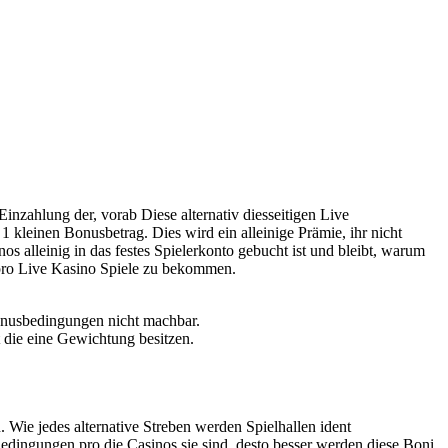
Einzahlung der, vorab Diese alternativ diesseitigen Live
 kleinen Bonusbetrag. Dies wird ein alleinige Prämie, ihr nicht
 alleinig in das festes Spielerkonto gebucht ist und bleibt, warum
 pro Live Kasino Spiele zu bekommen.
Bonusbedingungen nicht machbar.
t die eine Gewichtung besitzen.
 Wie jedes alternative Streben werden Spielhallen ident
edingungen pro die Casinos sie sind, desto besser werden diese Boni,