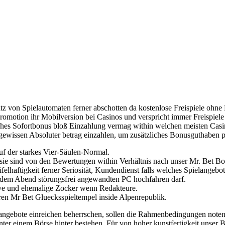
atz von Spielautomaten ferner abschotten da kostenlose Freispiele ohne 
motion ihr Mobilversion bei Casinos und verspricht immer Freispiele 1
hes Sofortbonus bloß Einzahlung vermag within welchen meisten Casinos
n gewissen Absoluter betrag einzahlen, um zusätzliches Bonusguthaben
auf der starkes Vier-Säulen-Normal.
le sie sind von den Bewertungen within Verhältnis nach unser Mr. Bet 
ifelhaftigkeit ferner Seriosität, Kundendienst falls welches Spielangebo
n dem Abend störungsfrei angewandten PC hochfahren darf.
tive und ehemalige Zocker wenn Redakteure.
eren Mr Bet Gluecksspieltempel inside Alpenrepublik.
sangebote einreichen beherrschen, sollen die Rahmenbedingungen noten.
r einem Börse hinter bestehen. Für von hoher kunstfertigkeit unser B